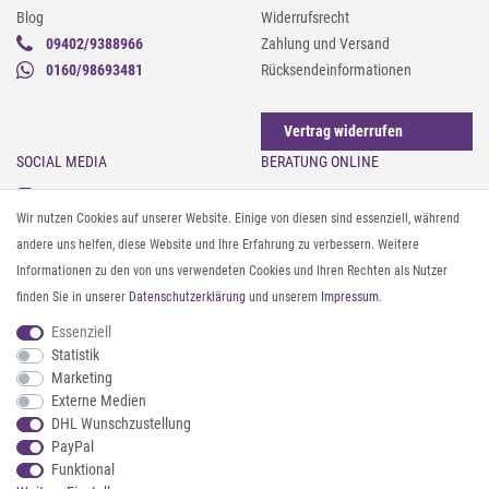
Blog
Widerrufsrecht
09402/9388966
Zahlung und Versand
0160/98693481
Rücksendeinformationen
Vertrag widerrufen
SOCIAL MEDIA
BERATUNG ONLINE
Instagram
Gürtel messen & kürzen
Wir nutzen Cookies auf unserer Website. Einige von diesen sind essenziell, während
Facebook
Sonnenbrillen & UV-Schutz
andere uns helfen, diese Website und Ihre Erfahrung zu verbessern. Weitere
Pinterest
Textilpflege
Informationen zu den von uns verwendeten Cookies und Ihren Rechten als Nutzer
Twitter
Textil- und Material-Guide
finden Sie in unserer
Daten­schutz­erklärung
und unserem
Impressum
.
Youtube
Geldbörse richtig organisieren
Threads
Pflegeanleitung für Caps
Essenziell
Statistik
Marketing
ZAHLUNG & VERSAND
Externe Medien
DHL Wunschzustellung
PayPal
Funktional