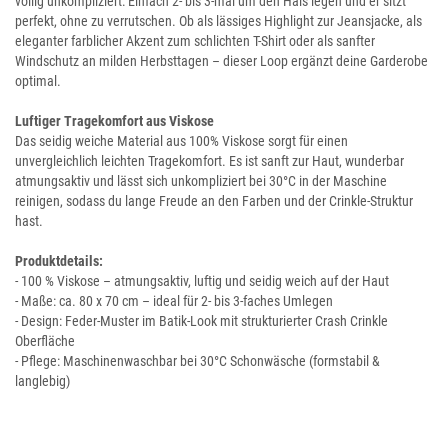
völlig unkompliziert: Einfach 2- bis 3-mal um den Hals legen und er sitzt
perfekt, ohne zu verrutschen. Ob als lässiges Highlight zur Jeansjacke, als
eleganter farblicher Akzent zum schlichten T-Shirt oder als sanfter
Windschutz an milden Herbsttagen – dieser Loop ergänzt deine Garderobe
optimal.
Luftiger Tragekomfort aus Viskose
Das seidig weiche Material aus 100% Viskose sorgt für einen
unvergleichlich leichten Tragekomfort. Es ist sanft zur Haut, wunderbar
atmungsaktiv und lässt sich unkompliziert bei 30°C in der Maschine
reinigen, sodass du lange Freude an den Farben und der Crinkle-Struktur
hast.
Produktdetails:
- 100 % Viskose – atmungsaktiv, luftig und seidig weich auf der Haut
- Maße: ca. 80 x 70 cm – ideal für 2- bis 3-faches Umlegen
- Design: Feder-Muster im Batik-Look mit strukturierter Crash Crinkle
Oberfläche
- Pflege: Maschinenwaschbar bei 30°C Schonwäsche (formstabil &
langlebig)