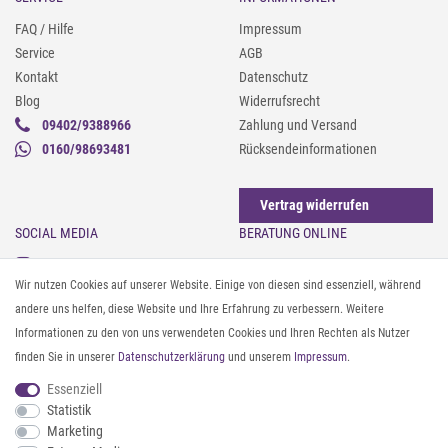
FAQ / Hilfe
Impressum
Service
AGB
Kontakt
Datenschutz
Blog
Widerrufsrecht
09402/9388966
Zahlung und Versand
0160/98693481
Rücksendeinformationen
Vertrag widerrufen
SOCIAL MEDIA
BERATUNG ONLINE
Instagram
Gürtel messen & kürzen
Wir nutzen Cookies auf unserer Website. Einige von diesen sind essenziell, während
Facebook
Sonnenbrillen & UV-Schutz
andere uns helfen, diese Website und Ihre Erfahrung zu verbessern. Weitere
Pinterest
Textilpflege
Informationen zu den von uns verwendeten Cookies und Ihren Rechten als Nutzer
Twitter
Textil- und Material-Guide
finden Sie in unserer
Daten­schutz­erklärung
und unserem
Impressum
.
Youtube
Geldbörse richtig organisieren
Threads
Pflegeanleitung für Caps
Essenziell
Statistik
Marketing
ZAHLUNG & VERSAND