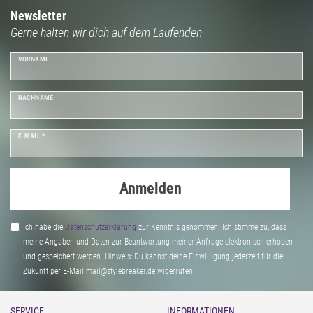
Newsletter
Gerne halten wir dich auf dem Laufenden
VORNAME
NACHNAME
E-MAIL *
Anmelden
Ich habe die
Daten­schutz­erklärung
zur Kenntnis genommen. Ich stimme zu, dass
meine Angaben und Daten zur Beantwortung meiner Anfrage elektronisch erhoben
und gespeichert werden. Hinweis: Du kannst deine Einwilligung jederzeit für die
Zukunft per E-Mail mail@stylebreaker.de widerrufen
SERVICE
INFORMATIONEN