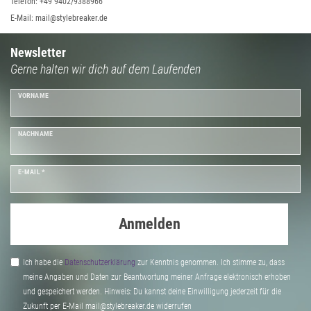
Telefon: +49 9402/9388966
E-Mail: mail@stylebreaker.de
Newsletter
Gerne halten wir dich auf dem Laufenden
VORNAME
NACHNAME
E-MAIL *
Anmelden
Ich habe die
Daten­schutz­erklärung
zur Kenntnis genommen. Ich stimme zu, dass
meine Angaben und Daten zur Beantwortung meiner Anfrage elektronisch erhoben
und gespeichert werden. Hinweis: Du kannst deine Einwilligung jederzeit für die
Zukunft per E-Mail mail@stylebreaker.de widerrufen