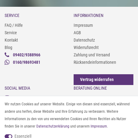
SERVICE
INFORMATIONEN
FAQ / Hilfe
Impressum
Service
AGB
Kontakt
Datenschutz
Blog
Widerrufsrecht
09402/9388966
Zahlung und Versand
0160/98693481
Rücksendeinformationen
Vertrag widerrufen
SOCIAL MEDIA
BERATUNG ONLINE
Instagram
Gürtel messen & kürzen
Wir nutzen Cookies auf unserer Website. Einige von diesen sind essenziell, während
Facebook
Sonnenbrillen & UV-Schutz
andere uns helfen, diese Website und Ihre Erfahrung zu verbessern. Weitere
Pinterest
Textilpflege
Informationen zu den von uns verwendeten Cookies und Ihren Rechten als Nutzer
Twitter
Textil- und Material-Guide
finden Sie in unserer
Daten­schutz­erklärung
und unserem
Impressum
.
Youtube
Geldbörse richtig organisieren
Threads
Pflegeanleitung für Caps
Essenziell