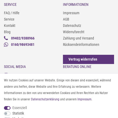
SERVICE
INFORMATIONEN
FAQ / Hilfe
Impressum
Service
AGB
Kontakt
Datenschutz
Blog
Widerrufsrecht
09402/9388966
Zahlung und Versand
0160/98693481
Rücksendeinformationen
Vertrag widerrufen
SOCIAL MEDIA
BERATUNG ONLINE
Instagram
Gürtel messen & kürzen
Wir nutzen Cookies auf unserer Website. Einige von diesen sind essenziell, während
Facebook
Sonnenbrillen & UV-Schutz
andere uns helfen, diese Website und Ihre Erfahrung zu verbessern. Weitere
Pinterest
Textilpflege
Informationen zu den von uns verwendeten Cookies und Ihren Rechten als Nutzer
Twitter
Textil- und Material-Guide
finden Sie in unserer
Daten­schutz­erklärung
und unserem
Impressum
.
Youtube
Geldbörse richtig organisieren
Threads
Pflegeanleitung für Caps
Essenziell
Statistik