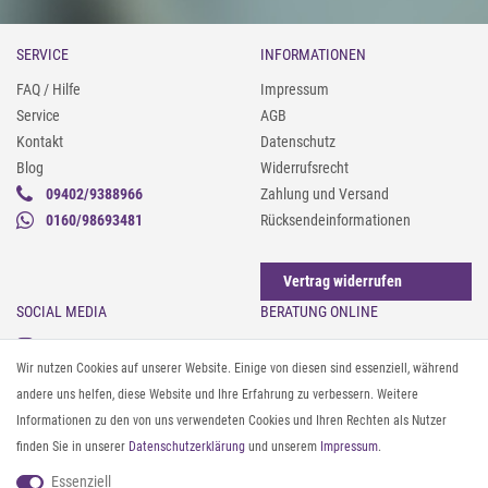
SERVICE
INFORMATIONEN
FAQ / Hilfe
Impressum
Service
AGB
Kontakt
Datenschutz
Blog
Widerrufsrecht
09402/9388966
Zahlung und Versand
0160/98693481
Rücksendeinformationen
Vertrag widerrufen
SOCIAL MEDIA
BERATUNG ONLINE
Instagram
Gürtel messen & kürzen
Wir nutzen Cookies auf unserer Website. Einige von diesen sind essenziell, während
Facebook
Sonnenbrillen & UV-Schutz
andere uns helfen, diese Website und Ihre Erfahrung zu verbessern. Weitere
Pinterest
Textilpflege
Informationen zu den von uns verwendeten Cookies und Ihren Rechten als Nutzer
Twitter
Textil- und Material-Guide
finden Sie in unserer
Daten­schutz­erklärung
und unserem
Impressum
.
Youtube
Geldbörse richtig organisieren
Threads
Pflegeanleitung für Caps
Essenziell