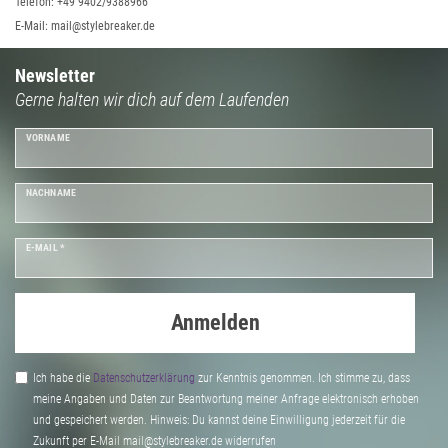
Telefon: +49 9402/9388966
E-Mail: mail@stylebreaker.de
Newsletter
Gerne halten wir dich auf dem Laufenden
VORNAME
NACHNAME
E-MAIL *
Anmelden
Ich habe die
Daten­schutz­erklärung
zur Kenntnis genommen. Ich stimme zu, dass
meine Angaben und Daten zur Beantwortung meiner Anfrage elektronisch erhoben
und gespeichert werden. Hinweis: Du kannst deine Einwilligung jederzeit für die
Zukunft per E-Mail mail@stylebreaker.de widerrufen