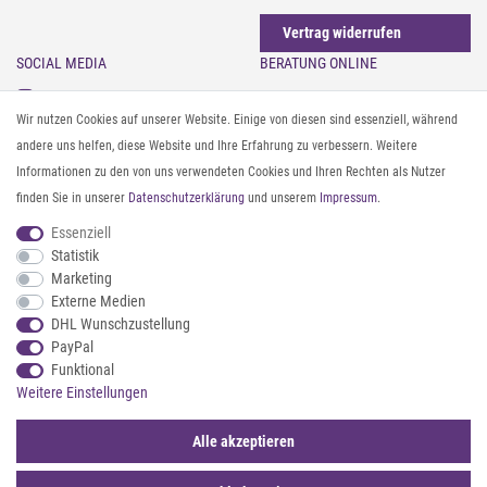
Vertrag widerrufen
SOCIAL MEDIA
BERATUNG ONLINE
Instagram
Gürtel messen & kürzen
Wir nutzen Cookies auf unserer Website. Einige von diesen sind essenziell, während
Facebook
Sonnenbrillen & UV-Schutz
andere uns helfen, diese Website und Ihre Erfahrung zu verbessern. Weitere
Pinterest
Textilpflege
Informationen zu den von uns verwendeten Cookies und Ihren Rechten als Nutzer
Twitter
Textil- und Material-Guide
finden Sie in unserer
Daten­schutz­erklärung
und unserem
Impressum
.
Youtube
Geldbörse richtig organisieren
Threads
Pflegeanleitung für Caps
Essenziell
Statistik
Marketing
ZAHLUNG & VERSAND
Externe Medien
DHL Wunschzustellung
PayPal
Funktional
Weitere Einstellungen
Alle akzeptieren