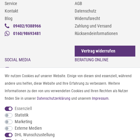
Service
AGB
Kontakt
Datenschutz
Blog
Widerrufsrecht
09402/9388966
Zahlung und Versand
0160/98693481
Rücksendeinformationen
Vertrag widerrufen
SOCIAL MEDIA
BERATUNG ONLINE
Instagram
Gürtel messen & kürzen
Wir nutzen Cookies auf unserer Website. Einige von diesen sind essenziell, während
Facebook
Sonnenbrillen & UV-Schutz
andere uns helfen, diese Website und Ihre Erfahrung zu verbessern. Weitere
Pinterest
Textilpflege
Informationen zu den von uns verwendeten Cookies und Ihren Rechten als Nutzer
Twitter
Textil- und Material-Guide
finden Sie in unserer
Daten­schutz­erklärung
und unserem
Impressum
.
Youtube
Geldbörse richtig organisieren
Threads
Pflegeanleitung für Caps
Essenziell
Statistik
Marketing
ZAHLUNG & VERSAND
Externe Medien
DHL Wunschzustellung