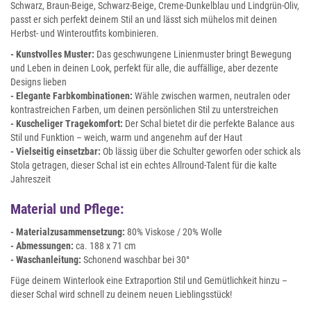
Schwarz, Braun-Beige, Schwarz-Beige, Creme-Dunkelblau und Lindgrün-Oliv,
passt er sich perfekt deinem Stil an und lässt sich mühelos mit deinen
Herbst- und Winteroutfits kombinieren.
- Kunstvolles Muster:
Das geschwungene Linienmuster bringt Bewegung
und Leben in deinen Look, perfekt für alle, die auffällige, aber dezente
Designs lieben
- Elegante Farbkombinationen:
Wähle zwischen warmen, neutralen oder
kontrastreichen Farben, um deinen persönlichen Stil zu unterstreichen
- Kuscheliger Tragekomfort:
Der Schal bietet dir die perfekte Balance aus
Stil und Funktion – weich, warm und angenehm auf der Haut
- Vielseitig einsetzbar:
Ob lässig über die Schulter geworfen oder schick als
Stola getragen, dieser Schal ist ein echtes Allround-Talent für die kalte
Jahreszeit
Material und Pflege:
- Materialzusammensetzung:
80% Viskose / 20% Wolle
- Abmessungen:
ca. 188 x 71 cm
- Waschanleitung:
Schonend waschbar bei 30°
Füge deinem Winterlook eine Extraportion Stil und Gemütlichkeit hinzu –
dieser Schal wird schnell zu deinem neuen Lieblingsstück!