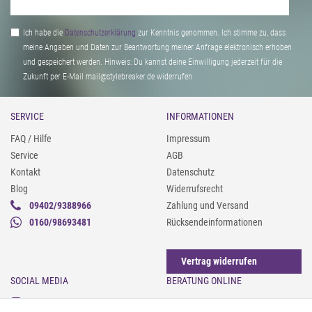
Ich habe die
Daten­schutz­erklärung
zur Kenntnis genommen. Ich stimme zu, dass
meine Angaben und Daten zur Beantwortung meiner Anfrage elektronisch erhoben
und gespeichert werden. Hinweis: Du kannst deine Einwilligung jederzeit für die
Zukunft per E-Mail mail@stylebreaker.de widerrufen
SERVICE
INFORMATIONEN
FAQ / Hilfe
Impressum
Service
AGB
Kontakt
Datenschutz
Blog
Widerrufsrecht
09402/9388966
Zahlung und Versand
0160/98693481
Rücksendeinformationen
Vertrag widerrufen
SOCIAL MEDIA
BERATUNG ONLINE
Instagram
Gürtel messen & kürzen