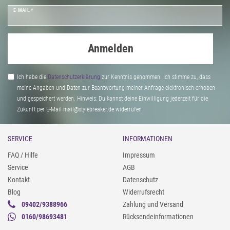
E-MAIL *
Anmelden
Ich habe die
Daten­schutz­erklärung
zur Kenntnis genommen. Ich stimme zu, dass
meine Angaben und Daten zur Beantwortung meiner Anfrage elektronisch erhoben
und gespeichert werden. Hinweis: Du kannst deine Einwilligung jederzeit für die
Zukunft per E-Mail mail@stylebreaker.de widerrufen
SERVICE
INFORMATIONEN
FAQ / Hilfe
Impressum
Service
AGB
Kontakt
Datenschutz
Blog
Widerrufsrecht
09402/9388966
Zahlung und Versand
0160/98693481
Rücksendeinformationen