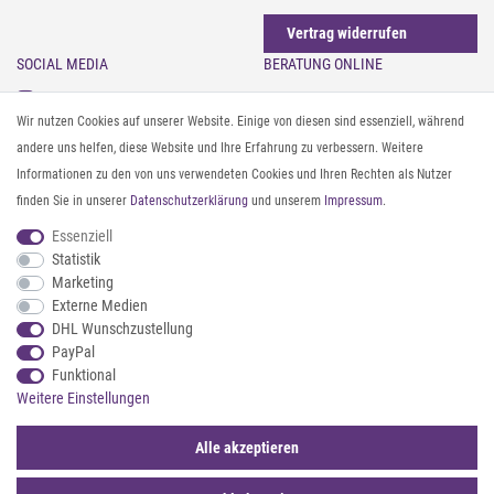
Vertrag widerrufen
SOCIAL MEDIA
BERATUNG ONLINE
Instagram
Gürtel messen & kürzen
Wir nutzen Cookies auf unserer Website. Einige von diesen sind essenziell, während
Facebook
Sonnenbrillen & UV-Schutz
andere uns helfen, diese Website und Ihre Erfahrung zu verbessern. Weitere
Pinterest
Textilpflege
Informationen zu den von uns verwendeten Cookies und Ihren Rechten als Nutzer
Twitter
Textil- und Material-Guide
finden Sie in unserer
Daten­schutz­erklärung
und unserem
Impressum
.
Youtube
Geldbörse richtig organisieren
Threads
Pflegeanleitung für Caps
Essenziell
Statistik
Marketing
ZAHLUNG & VERSAND
Externe Medien
DHL Wunschzustellung
PayPal
Funktional
Weitere Einstellungen
Alle akzeptieren