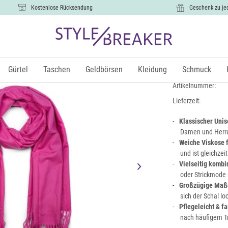
Kostenlose Rücksendung
Geschenk zu je
Weicher Sc
12,99 €
Gürtel
Taschen
Geldbörsen
Kleidung
Schmuck
inkl.
Artikelnummer:
Lieferzeit:
Klassischer Unis
Damen und Herre
Weiche Viskose 
und ist gleichzei
Vielseitig kombi
oder Strickmode u
Großzügige Maße
sich der Schal l
Pflegeleicht & f
nach häufigem T