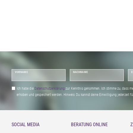
VORNAME
NACHNAME
E
Ich habe die
Daten­schutz­erklärung
zur Kenntnis genommen. Ich stimme zu, dass me
erhoben und gespeichert werden. Hinweis: Du kannst deine Einwilligung jederzeit fu
SOCIAL MEDIA
BERATUNG ONLINE
Z