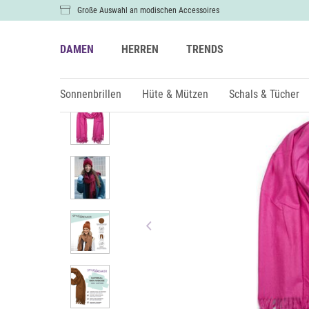
Große Auswahl an modischen Accessoires
DAMEN
HERREN
TRENDS
Damen
Schals & Tücher
Schals
Sonnenbrillen
Hüte & Mützen
Schals & Tücher