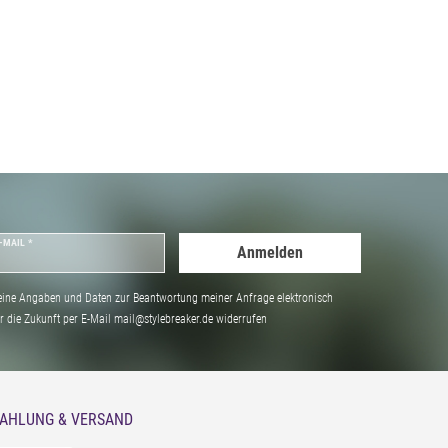
-MAIL *
Anmelden
ine Angaben und Daten zur Beantwortung meiner Anfrage elektronisch
̈r die Zukunft per E-Mail mail@stylebreaker.de widerrufen
AHLUNG & VERSAND