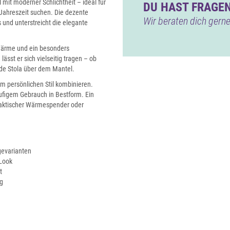
 mit moderner Schlichtheit – ideal für
DU HAST FRAGEN
 Jahreszeit suchen. Die dezente
Wir beraten dich gerne
und unterstreicht die elegante
 Wärme und ein besonders
sst er sich vielseitig tragen – ob
nde Stola über dem Mantel.
nem persönlichen Stil kombinieren.
ufigem Gebrauch in Bestform. Ein
praktischer Wärmespender oder
agevarianten
 Look
t
g