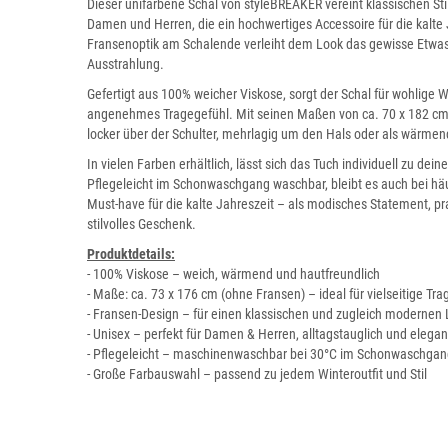
Dieser unifarbene Schal von styleBREAKER vereint klassischen Stil
Damen und Herren, die ein hochwertiges Accessoire für die kalte
Fransenoptik am Schalende verleiht dem Look das gewisse Etwas 
Ausstrahlung.
Gefertigt aus 100% weicher Viskose, sorgt der Schal für wohlige
angenehmes Tragegefühl. Mit seinen Maßen von ca. 70 x 182 cm lä
locker über der Schulter, mehrlagig um den Hals oder als wärme
In vielen Farben erhältlich, lässt sich das Tuch individuell zu dei
Pflegeleicht im Schonwaschgang waschbar, bleibt es auch bei hä
Must-have für die kalte Jahreszeit – als modisches Statement, 
stilvolles Geschenk.
Produktdetails:
- 100% Viskose – weich, wärmend und hautfreundlich
- Maße: ca. 73 x 176 cm (ohne Fransen) – ideal für vielseitige Tr
- Fransen-Design – für einen klassischen und zugleich modernen
- Unisex – perfekt für Damen & Herren, alltagstauglich und elegan
- Pflegeleicht – maschinenwaschbar bei 30°C im Schonwaschgan
- Große Farbauswahl – passend zu jedem Winteroutfit und Stil