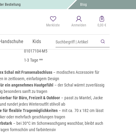
der Bestellung
Blog
0
Merkliste
Anmelden
0,00 €
hal Uni mit Fransen
 MwSt., zzgl.
Handschuhe
Versand
Kids
01017104-M5
1-3 Tage **
ex Schal mit Fransenabschluss
– modisches Accessoire für
n in zeitlosem, einfarbigem Design
für ein angenehmes Hautgefühl
– der Schal wärmt zuverlässig
tig besonders sanft zu tragen
nierbar für Büro, Freizeit & Outdoor
– passt zu Mantel, Jacke
nd rundet jedes Winteroutfit stilvoll ab
 für flexible Tragemöglichkeiten
– mit ca. 70 x 182 cm lässt
ocker oder mehrfach geschlungen tragen
arbstark
– bei 30°C im Schonwaschgang waschbar, bleibt auch
ragen formschön und farbintensiv