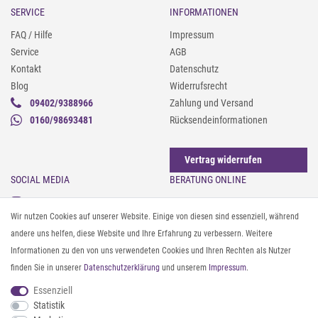
SERVICE
INFORMATIONEN
FAQ / Hilfe
Impressum
Service
AGB
Kontakt
Datenschutz
Blog
Widerrufsrecht
09402/9388966
Zahlung und Versand
0160/98693481
Rücksendeinformationen
Vertrag widerrufen
SOCIAL MEDIA
BERATUNG ONLINE
Instagram
Gürtel messen & kürzen
Wir nutzen Cookies auf unserer Website. Einige von diesen sind essenziell, während
Facebook
Sonnenbrillen & UV-Schutz
andere uns helfen, diese Website und Ihre Erfahrung zu verbessern. Weitere
Pinterest
Textilpflege
Informationen zu den von uns verwendeten Cookies und Ihren Rechten als Nutzer
Twitter
Textil- und Material-Guide
finden Sie in unserer
Daten­schutz­erklärung
und unserem
Impressum
.
Youtube
Geldbörse richtig organisieren
Threads
Pflegeanleitung für Caps
Essenziell
Statistik