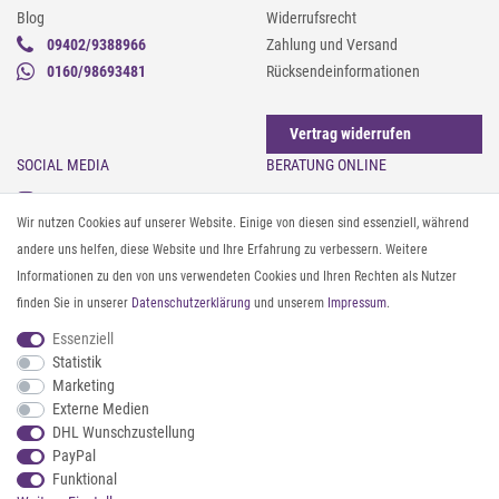
Blog
Widerrufsrecht
09402/9388966
Zahlung und Versand
0160/98693481
Rücksendeinformationen
Vertrag widerrufen
SOCIAL MEDIA
BERATUNG ONLINE
Instagram
Gürtel messen & kürzen
Wir nutzen Cookies auf unserer Website. Einige von diesen sind essenziell, während
Facebook
Sonnenbrillen & UV-Schutz
andere uns helfen, diese Website und Ihre Erfahrung zu verbessern. Weitere
Pinterest
Textilpflege
Informationen zu den von uns verwendeten Cookies und Ihren Rechten als Nutzer
Twitter
Textil- und Material-Guide
finden Sie in unserer
Daten­schutz­erklärung
und unserem
Impressum
.
Youtube
Geldbörse richtig organisieren
Threads
Pflegeanleitung für Caps
Essenziell
Statistik
Marketing
ZAHLUNG & VERSAND
Externe Medien
DHL Wunschzustellung
PayPal
Funktional