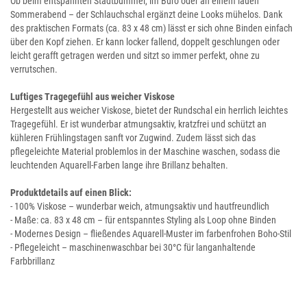
Ob beim entspannten Stadtbummel, im Büro oder an einem lauen
Sommerabend – der Schlauchschal ergänzt deine Looks mühelos. Dank
des praktischen Formats (ca. 83 x 48 cm) lässt er sich ohne Binden einfach
über den Kopf ziehen. Er kann locker fallend, doppelt geschlungen oder
leicht gerafft getragen werden und sitzt so immer perfekt, ohne zu
verrutschen.
Luftiges Tragegefühl aus weicher Viskose
Hergestellt aus weicher Viskose, bietet der Rundschal ein herrlich leichtes
Tragegefühl. Er ist wunderbar atmungsaktiv, kratzfrei und schützt an
kühleren Frühlingstagen sanft vor Zugwind. Zudem lässt sich das
pflegeleichte Material problemlos in der Maschine waschen, sodass die
leuchtenden Aquarell-Farben lange ihre Brillanz behalten.
Produktdetails auf einen Blick:
- 100% Viskose – wunderbar weich, atmungsaktiv und hautfreundlich
- Maße: ca. 83 x 48 cm – für entspanntes Styling als Loop ohne Binden
- Modernes Design – fließendes Aquarell-Muster im farbenfrohen Boho-Stil
- Pflegeleicht – maschinenwaschbar bei 30°C für langanhaltende
Farbbrillanz