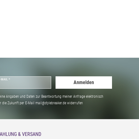
-MAIL *
Anmelden
ine Angaben und Daten zur Beantwortung meiner Anfrage elektronisch
̈r die Zukunft per E-Mail mail@stylebreaker.de widerrufen
AHLUNG & VERSAND