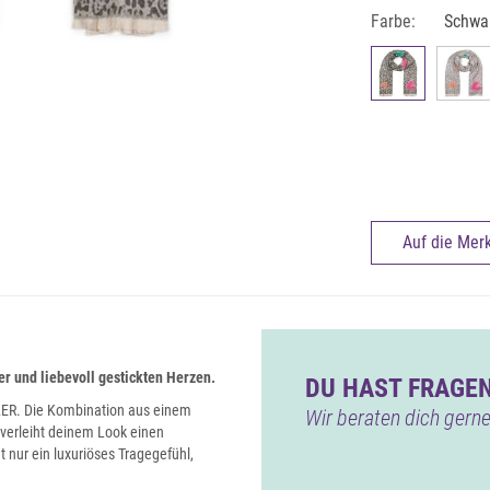
Farbe:
Schwa
Auf die Merk
 und liebevoll gestickten Herzen.
DU HAST FRAGEN
AKER. Die Kombination aus einem
Wir beraten dich gerne
verleiht deinem Look einen
t nur ein luxuriöses Tragegefühl,