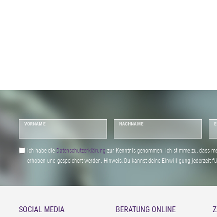
VORNAME
NACHNAME
E
Ich habe die
Daten­schutz­erklärung
zur Kenntnis genommen. Ich stimme zu, dass me
erhoben und gespeichert werden. Hinweis: Du kannst deine Einwilligung jederzeit fu
SOCIAL MEDIA
BERATUNG ONLINE
Z