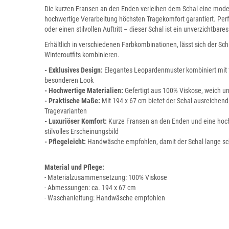
Die kurzen Fransen an den Enden verleihen dem Schal eine mode
hochwertige Verarbeitung höchsten Tragekomfort garantiert. Per
oder einen stilvollen Auftritt – dieser Schal ist ein unverzichtbare
Erhältlich in verschiedenen Farbkombinationen, lässt sich der Scha
Winteroutfits kombinieren.
- Exklusives Design:
Elegantes Leopardenmuster kombiniert mit f
besonderen Look
- Hochwertige Materialien:
Gefertigt aus 100% Viskose, weich 
- Praktische Maße:
Mit 194 x 67 cm bietet der Schal ausreichend
Tragevarianten
- Luxuriöser Komfort:
Kurze Fransen an den Enden und eine hoch
stilvolles Erscheinungsbild
- Pflegeleicht:
Handwäsche empfohlen, damit der Schal lange sch
Material und Pflege:
- Materialzusammensetzung: 100% Viskose
- Abmessungen: ca. 194 x 67 cm
- Waschanleitung: Handwäsche empfohlen