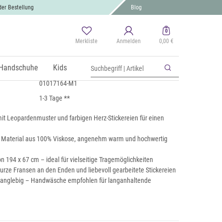
der Bestellung
Blog
0
Merkliste
Anmelden
0,00 €
Leoparden Herz Muster
 MwSt., zzgl.
Handschuhe
Versand
Kids
01017164-M1
1-3 Tage **
mit Leopardenmuster und farbigen Herz-Stickereien für einen
s Material aus 100% Viskose, angenehm warm und hochwertig
 194 x 67 cm – ideal für vielseitige Tragemöglichkeiten
: kurze Fransen an den Enden und liebevoll gearbeitete Stickereien
 langlebig – Handwäsche empfohlen für langanhaltende