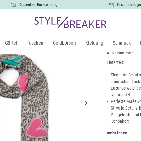
Kostenlose Rücksendung
Geschenk zu je
Schal mit 
28,99 €
Gürtel
Taschen
Geldbörsen
Kleidung
Schmuck
inkl.
Artikelnummer:
Lieferzeit:
Eleganter Schal 
modischen Look
Luxuriös weiche
verarbeitet
Perfekte Maße von
Stilvolle Details
Pflegeleicht und
Schönheit
mehr lesen