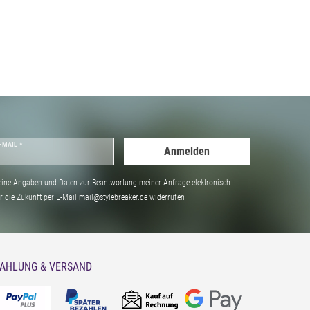
-MAIL *
Anmelden
ine Angaben und Daten zur Beantwortung meiner Anfrage elektronisch
̈r die Zukunft per E-Mail mail@stylebreaker.de widerrufen
AHLUNG & VERSAND