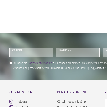
VORNAME
NACHNAME
E
Ich habe die
Daten­schutz­erklärung
zur Kenntnis genommen. Ich stimme zu, dass me
erhoben und gespeichert werden. Hinweis: Du kannst deine Einwilligung jederzeit fu
SOCIAL MEDIA
BERATUNG ONLINE
Z
Instagram
Gürtel messen & kürzen