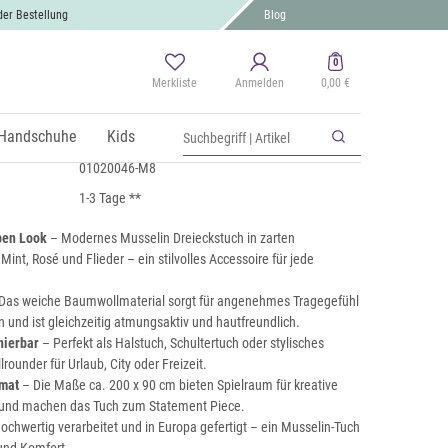
der Bestellung
Blog
0
Merkliste
Anmelden
0,00 €
 Musselin Dreieckstuch
 MwSt., zzgl.
Handschuhe
Versand
Kids
01020046-M8
1-3 Tage **
ben Look
– Modernes Musselin Dreieckstuch in zarten
Mint, Rosé und Flieder – ein stilvolles Accessoire für jede
Das weiche Baumwollmaterial sorgt für angenehmes Tragegefühl
und ist gleichzeitig atmungsaktiv und hautfreundlich.
nierbar
– Perfekt als Halstuch, Schultertuch oder stylisches
lrounder für Urlaub, City oder Freizeit.
mat
– Die Maße ca. 200 x 90 cm bieten Spielraum für kreative
n und machen das Tuch zum Statement Piece.
ochwertig verarbeitet und in Europa gefertigt – ein Musselin-Tuch