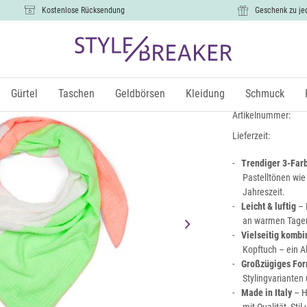
Kostenlose Rücksendung
Geschenk zu je
3-Farbiges
17,99 €
Gürtel
Taschen
Geldbörsen
Kleidung
Schmuck
inkl.
Artikelnummer:
Lieferzeit:
Trendiger 3-Far
Pastelltönen wie 
Jahreszeit.
Leicht & luftig
– 
an warmen Tagen 
Vielseitig kombi
Kopftuch – ein Al
Großzügiges For
Stylingvariante
Made in Italy
– H