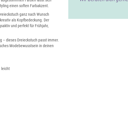
t abgestimmten Farben lässt sich
tyling einen soften Farbakzent.
 Dreieckstuch ganz nach Wunsch
 kreativ als Kopfbedeckung. Der
aktiv und perfekt für Frühjahr,
g – dieses Dreieckstuch passt immer.
päisches Modebewusstsein in deinen
leicht