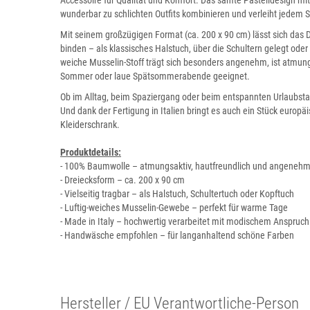
Accessoire für Qualität und Komfort. Das sanfte Pastelldesign mi
wunderbar zu schlichten Outfits kombinieren und verleiht jedem S
Mit seinem großzügigen Format (ca. 200 x 90 cm) lässt sich das
binden – als klassisches Halstuch, über die Schultern gelegt oder
weiche Musselin-Stoff trägt sich besonders angenehm, ist atmungs
Sommer oder laue Spätsommerabende geeignet.
Ob im Alltag, beim Spaziergang oder beim entspannten Urlaubsta
Und dank der Fertigung in Italien bringt es auch ein Stück euro
Kleiderschrank.
Produktdetails:
- 100% Baumwolle – atmungsaktiv, hautfreundlich und angenehm 
- Dreiecksform – ca. 200 x 90 cm
- Vielseitig tragbar – als Halstuch, Schultertuch oder Kopftuch
- Luftig-weiches Musselin-Gewebe – perfekt für warme Tage
- Made in Italy – hochwertig verarbeitet mit modischem Anspruch
- Handwäsche empfohlen – für langanhaltend schöne Farben
Hersteller / EU Verantwortliche-Person