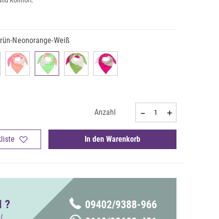
l und Komfort.
rün-Neonorange-Weiß
Anzahl
liste
In den Warenkorb
 ?
09402/9388-966
!