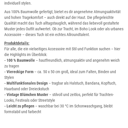
individuell stylen.
Aus 100% Baumwolle gefertigt, bietet es dir angenehme Atmungsaktivität
und hohen Tragekomfort – auch direkt auf der Haut. Die pflegeleichte
Qualität macht das Tuch alltagstauglich, während das liebevoll gestaltete
Muster jedes Outfit aufwertet. Ob zur Tracht, im Boho Look oder als urbanes
Accessoire – dieses Tuch ist ein echtes Allroundtalent.
Produktdetails:
Für alle, die ein vielseitiges Accessoire mit Stil und Funktion suchen – hier
die Highlights im Überblick:
- 100 % Baumwolle
– hautfreundlich, atmungsaktiv und angenehm weich
zu tragen
- Viereckige Form
– ca. 50 x 50 cm groß, ideal zum Falten, Binden und
Stylen
- Multifunktionales Design
– tragbar als Halstuch, Bandana, Kopftuch,
Haarband oder Dreieckstuch
- Vintage Blümchen Muster
– stilvoll und zeitlos, perfekt für Trachten-
Looks, Festivals oder Streetstyle
- Leicht zu pflegen
– waschbar bei 30 °C im Schonwaschgang, bleibt
formstabil und farbecht