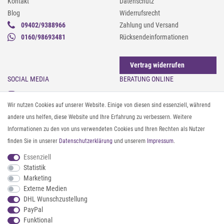
Kontakt
Datenschutz
Blog
Widerrufsrecht
09402/9388966
Zahlung und Versand
0160/98693481
Rücksendeinformationen
Vertrag widerrufen
SOCIAL MEDIA
BERATUNG ONLINE
Instagram
Gürtel messen & kürzen
Wir nutzen Cookies auf unserer Website. Einige von diesen sind essenziell, während
Facebook
Sonnenbrillen & UV-Schutz
andere uns helfen, diese Website und Ihre Erfahrung zu verbessern. Weitere
Pinterest
Textilpflege
Informationen zu den von uns verwendeten Cookies und Ihren Rechten als Nutzer
Twitter
Textil- und Material-Guide
finden Sie in unserer
Daten­schutz­erklärung
und unserem
Impressum
.
Youtube
Geldbörse richtig organisieren
Threads
Pflegeanleitung für Caps
Essenziell
Statistik
Marketing
ZAHLUNG & VERSAND
Externe Medien
DHL Wunschzustellung
PayPal
Funktional