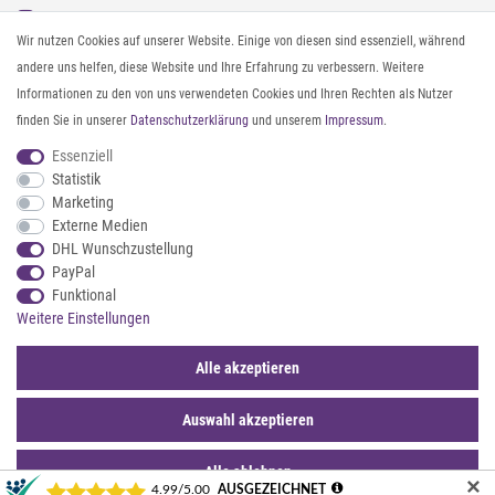
Instagram
Gürtel messen & kürzen
Wir nutzen Cookies auf unserer Website. Einige von diesen sind essenziell, während
Facebook
Sonnenbrillen & UV-Schutz
andere uns helfen, diese Website und Ihre Erfahrung zu verbessern. Weitere
Pinterest
Textilpflege
Informationen zu den von uns verwendeten Cookies und Ihren Rechten als Nutzer
Twitter
Textil- und Material-Guide
finden Sie in unserer
Daten­schutz­erklärung
und unserem
Impressum
.
Youtube
Geldbörse richtig organisieren
Threads
Pflegeanleitung für Caps
Essenziell
Statistik
Marketing
ZAHLUNG & VERSAND
Externe Medien
DHL Wunschzustellung
PayPal
Funktional
Weitere Einstellungen
Alle akzeptieren
Auswahl akzeptieren
© 2026 styleBREAKER | Alle Rechte vorbehalten. |
webshop by
*Sternchentexte und rechtliche Hinweise
Alle ablehnen
✕