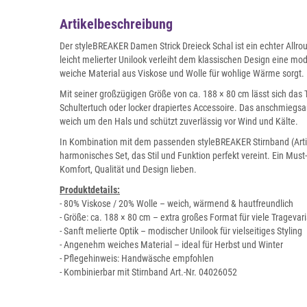
Artikelbeschreibung
Der styleBREAKER Damen Strick Dreieck Schal ist ein echter Allrou
leicht melierter Unilook verleiht dem klassischen Design eine mo
weiche Material aus Viskose und Wolle für wohlige Wärme sorgt.
Mit seiner großzügigen Größe von ca. 188 × 80 cm lässt sich das T
Schultertuch oder locker drapiertes Accessoire. Das anschmieg
weich um den Hals und schützt zuverlässig vor Wind und Kälte.
In Kombination mit dem passenden styleBREAKER Stirnband (Artik
harmonisches Set, das Stil und Funktion perfekt vereint. Ein Mu
Komfort, Qualität und Design lieben.
Produktdetails:
- 80% Viskose / 20% Wolle – weich, wärmend & hautfreundlich
- Größe: ca. 188 × 80 cm – extra großes Format für viele Tragevar
- Sanft melierte Optik – modischer Unilook für vielseitiges Styling
- Angenehm weiches Material – ideal für Herbst und Winter
- Pflegehinweis: Handwäsche empfohlen
- Kombinierbar mit Stirnband Art.-Nr. 04026052