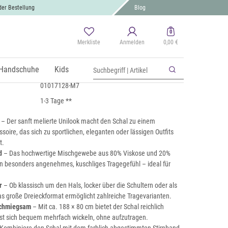
der Bestellung
Blog
0
Merkliste
Anmelden
0,00 €
ecktuch meliert
 MwSt., zzgl.
Handschuhe
Versand
Kids
01017128-M7
1-3 Tage **
– Der sanft melierte Unilook macht den Schal zu einem
ssoire, das sich zu sportlichen, eleganten oder lässigen Outfits
t.
d
– Das hochwertige Mischgewebe aus 80% Viskose und 20%
ein besonders angenehmes, kuschliges Tragegefühl – ideal für
r
– Ob klassisch um den Hals, locker über die Schultern oder als
as große Dreieckformat ermöglicht zahlreiche Tragevarianten.
schmiegsam
– Mit ca. 188 × 80 cm bietet der Schal reichlich
st sich bequem mehrfach wickeln, ohne aufzutragen.