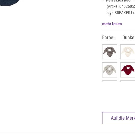
Perfektes Duo
– 
(Artikel 040260
styleBREAKER-Lo
mehr lesen
Farbe:
Dunke
Auf die Merk