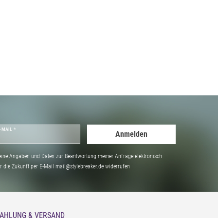
-MAIL *
Anmelden
ine Angaben und Daten zur Beantwortung meiner Anfrage elektronisch
̈r die Zukunft per E-Mail mail@stylebreaker.de widerrufen
AHLUNG & VERSAND