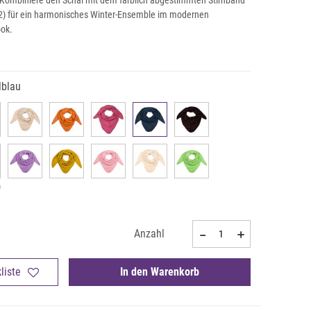
Kombiniere den Schal mit dem farblich abgestimmten Stirnband
52) für ein harmonisches Winter-Ensemble im modernen
ok.
lblau
Anzahl
liste
In den Warenkorb