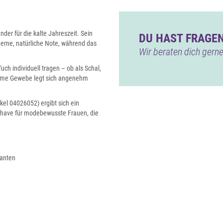
nder für die kalte Jahreszeit. Sein
DU HAST FRAGEN
derne, natürliche Note, während das
Wir beraten dich gerne
uch individuell tragen – ob als Schal,
same Gewebe legt sich angenehm
el 04026052) ergibt sich ein
st-have für modebewusste Frauen, die
ianten