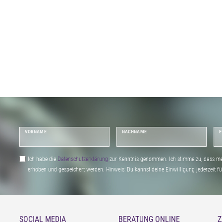
VORNAME
NACHNAME
E
Ich habe die
Daten­schutz­erklärung
zur Kenntnis genommen. Ich stimme zu, dass me
erhoben und gespeichert werden. Hinweis: Du kannst deine Einwilligung jederzeit fu
SOCIAL MEDIA
BERATUNG ONLINE
Z