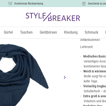
Kostenlose Rücksendung
Geschenk zu je
Strick Drei
14,99 €
Gürtel
Taschen
Geldbörsen
Kleidung
Schmuck
inkl.
Artikelnummer:
Lieferzeit:
Modisches Basic
vielseitigen Acce
kombinieren läss
Weich & wärmen
Wolle sorgt für 
kalte Tage.
Vielseitig tragba
Schultertuch – d
Extra groß & an
Volumen und läs