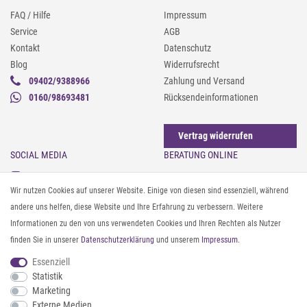
FAQ / Hilfe
Impressum
Service
AGB
Kontakt
Datenschutz
Blog
Widerrufsrecht
09402/9388966
Zahlung und Versand
0160/98693481
Rücksendeinformationen
Vertrag widerrufen
SOCIAL MEDIA
BERATUNG ONLINE
Instagram
Gürtel messen & kürzen
Wir nutzen Cookies auf unserer Website. Einige von diesen sind essenziell, während
Facebook
Sonnenbrillen & UV-Schutz
andere uns helfen, diese Website und Ihre Erfahrung zu verbessern. Weitere
Pinterest
Textilpflege
Informationen zu den von uns verwendeten Cookies und Ihren Rechten als Nutzer
Twitter
Textil- und Material-Guide
finden Sie in unserer
Daten­schutz­erklärung
und unserem
Impressum
.
Youtube
Geldbörse richtig organisieren
Threads
Pflegeanleitung für Caps
Essenziell
Statistik
Marketing
ZAHLUNG & VERSAND
Externe Medien