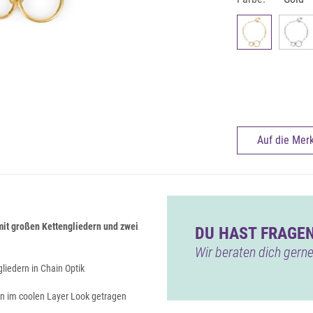
Auf die Merk
mit großen Kettengliedern und zwei
DU HAST FRAGEN
Wir beraten dich gerne
liedern in Chain Optik
n im coolen Layer Look getragen