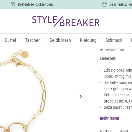
Kostenlose Rücksendung
Geschenk zu je
Edelstahl 
12,99 €
Gürtel
Taschen
Geldbörsen
Kleidung
Schmuck
inkl.
Artikelnummer:
Lieferzeit:
Edles grobes Arm
Optik - mittig mi
die Kette kann e
Look getragen w
Kettenlänge: ca. 
Breite Kette: 0,3
Dazu passt unser
mehr lesen
Farbe:
Gold