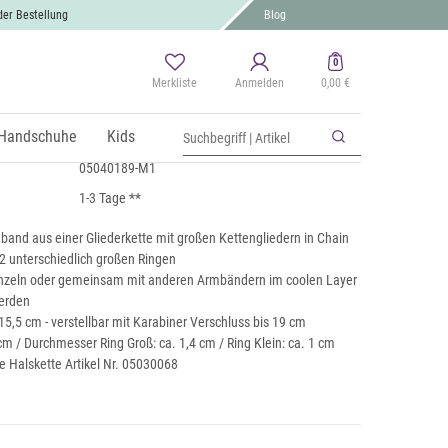
der Bestellung
Blog
0
Merkliste
Anmelden
0,00 €
Glieder Armkette mit Ring Anhängern
 MwSt., zzgl.
Handschuhe
Versand
Kids
05040189-M1
1-3 Tage **
band aus einer Gliederkette mit großen Kettengliedern in Chain
t 2 unterschiedlich großen Ringen
inzeln oder gemeinsam mit anderen Armbändern im coolen Layer
erden
15,5 cm - verstellbar mit Karabiner Verschluss bis 19 cm
 cm / Durchmesser Ring Groß: ca. 1,4 cm / Ring Klein: ca. 1 cm
e Halskette Artikel Nr. 05030068