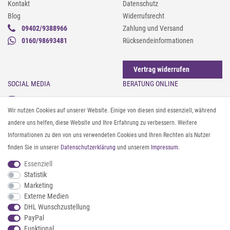
Kontakt
Datenschutz
Blog
Widerrufsrecht
09402/9388966
Zahlung und Versand
0160/98693481
Rücksendeinformationen
Vertrag widerrufen
SOCIAL MEDIA
BERATUNG ONLINE
Instagram
Gürtel messen & kürzen
Wir nutzen Cookies auf unserer Website. Einige von diesen sind essenziell, während
Facebook
Sonnenbrillen & UV-Schutz
andere uns helfen, diese Website und Ihre Erfahrung zu verbessern. Weitere
Pinterest
Textilpflege
Informationen zu den von uns verwendeten Cookies und Ihren Rechten als Nutzer
Twitter
Textil- und Material-Guide
finden Sie in unserer
Daten­schutz­erklärung
und unserem
Impressum
.
Youtube
Geldbörse richtig organisieren
Threads
Pflegeanleitung für Caps
Essenziell
Statistik
Marketing
ZAHLUNG & VERSAND
Externe Medien
DHL Wunschzustellung
PayPal
Funktional