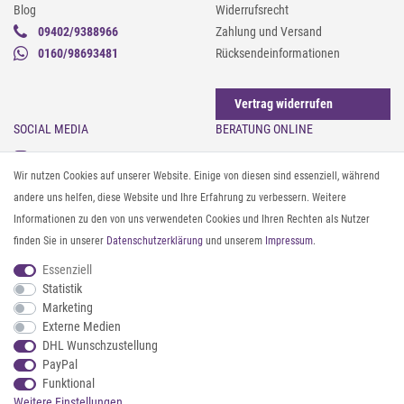
Blog
Widerrufsrecht
09402/9388966
Zahlung und Versand
0160/98693481
Rücksendeinformationen
Vertrag widerrufen
SOCIAL MEDIA
BERATUNG ONLINE
Instagram
Gürtel messen & kürzen
Wir nutzen Cookies auf unserer Website. Einige von diesen sind essenziell, während
Facebook
Sonnenbrillen & UV-Schutz
andere uns helfen, diese Website und Ihre Erfahrung zu verbessern. Weitere
Pinterest
Textilpflege
Informationen zu den von uns verwendeten Cookies und Ihren Rechten als Nutzer
Twitter
Textil- und Material-Guide
finden Sie in unserer
Daten­schutz­erklärung
und unserem
Impressum
.
Youtube
Geldbörse richtig organisieren
Threads
Pflegeanleitung für Caps
Essenziell
Statistik
Marketing
ZAHLUNG & VERSAND
Externe Medien
DHL Wunschzustellung
PayPal
Funktional
Weitere Einstellungen