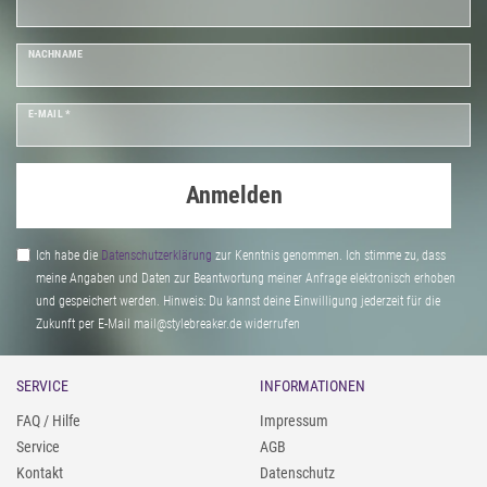
NACHNAME
E-MAIL *
Anmelden
Ich habe die
Daten­schutz­erklärung
zur Kenntnis genommen. Ich stimme zu, dass
meine Angaben und Daten zur Beantwortung meiner Anfrage elektronisch erhoben
und gespeichert werden. Hinweis: Du kannst deine Einwilligung jederzeit für die
Zukunft per E-Mail mail@stylebreaker.de widerrufen
SERVICE
INFORMATIONEN
FAQ / Hilfe
Impressum
Service
AGB
Kontakt
Datenschutz