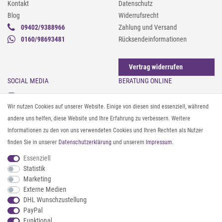
Kontakt
Datenschutz
Blog
Widerrufsrecht
09402/9388966
Zahlung und Versand
0160/98693481
Rücksendeinformationen
Vertrag widerrufen
SOCIAL MEDIA
BERATUNG ONLINE
Instagram
Gürtel messen & kürzen
Wir nutzen Cookies auf unserer Website. Einige von diesen sind essenziell, während
Facebook
Sonnenbrillen & UV-Schutz
andere uns helfen, diese Website und Ihre Erfahrung zu verbessern. Weitere
Pinterest
Textilpflege
Informationen zu den von uns verwendeten Cookies und Ihren Rechten als Nutzer
Twitter
Textil- und Material-Guide
finden Sie in unserer
Daten­schutz­erklärung
und unserem
Impressum
.
Youtube
Geldbörse richtig organisieren
Threads
Pflegeanleitung für Caps
Essenziell
Statistik
Marketing
ZAHLUNG & VERSAND
Externe Medien
DHL Wunschzustellung
PayPal
Funktional