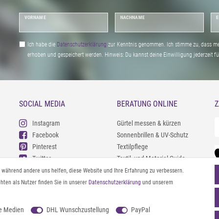
VORNAME
NACHNAME
E
Ich habe die
Daten­schutz­erklärung
zur Kenntnis genommen. Ich stimme zu, dass me
erhoben und gespeichert werden. Hinweis: Du kannst deine Einwilligung jederzeit fu
SOCIAL MEDIA
BERATUNG ONLINE
Z
Instagram
Gürtel messen & kürzen
Facebook
Sonnenbrillen & UV-Schutz
Pinterest
Textilpflege
Twitter
Textil- und Material-Guide
Youtube
Geldbörse richtig organisieren
l, während andere uns helfen, diese Website und Ihre Erfahrung zu verbessern.
Threads
Pflegeanleitung für Caps
ten als Nutzer finden Sie in unserer
Daten­schutz­erklärung
und unserem
e Medien
DHL Wunschzustellung
PayPal