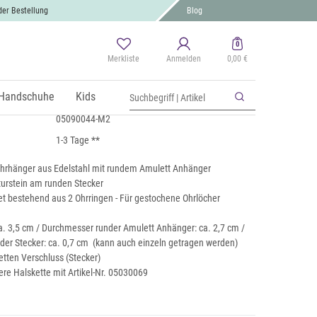
der Bestellung
Blog
0
Merkliste
Anmelden
0,00 €
tement Ohrringe mit Amulett Anhänger
 MwSt., zzgl.
Handschuhe
Versand
Kids
05090044-M2
1-3 Tage **
hrhänger aus Edelstahl mit rundem Amulett Anhänger
urstein am runden Stecker
et bestehend aus 2 Ohrringen - Für gestochene Ohrlöcher
. 3,5 cm / Durchmesser runder Amulett Anhänger: ca. 2,7 cm /
er Stecker: ca. 0,7 cm (kann auch einzeln getragen werden)
etten Verschluss (Stecker)
re Halskette mit Artikel-Nr. 05030069