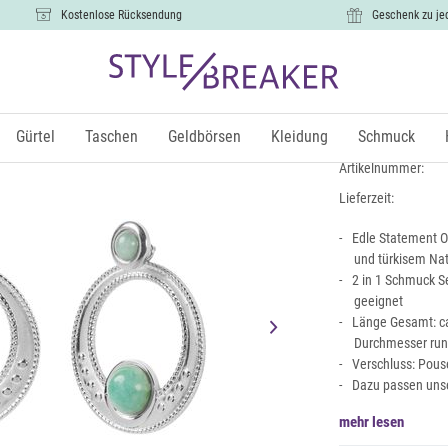
Kostenlose Rücksendung
Geschenk zu je
2 in 1 Sta
15,99 €
Gürtel
Taschen
Geldbörsen
Kleidung
Schmuck
inkl.
Artikelnummer:
Lieferzeit:
Edle Statement O
und türkisem Nat
2 in 1 Schmuck S
geeignet
Länge Gesamt: ca
Durchmesser rund
Verschluss: Pous
Dazu passen unse
mehr lesen