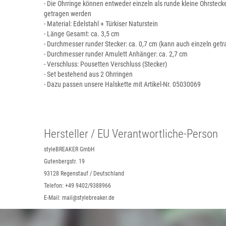
- Die Ohrringe können entweder einzeln als runde kleine Ohrsteck
getragen werden
- Material: Edelstahl + Türkiser Naturstein
- Länge Gesamt: ca. 3,5 cm
- Durchmesser runder Stecker: ca. 0,7 cm (kann auch einzeln get
- Durchmesser runder Amulett Anhänger: ca. 2,7 cm
- Verschluss: Pousetten Verschluss (Stecker)
- Set bestehend aus 2 Ohrringen
- Dazu passen unsere Halskette mit Artikel-Nr. 05030069
Hersteller / EU Verantwortliche-Person
styleBREAKER GmbH
Gutenbergstr. 19
93128 Regenstauf / Deutschland
Telefon: +49 9402/9388966
E-Mail: mail@stylebreaker.de