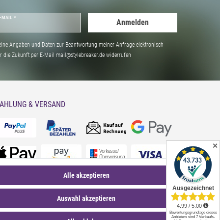
-MAIL *
Anmelden
ine Angaben und Daten zur Beantwortung meiner Anfrage elektronisch
̈r die Zukunft per E-Mail mail@stylebreaker.de widerrufen
AHLUNG & VERSAND
✕
Alle akzeptieren
Auswahl akzeptieren