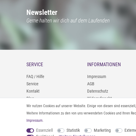
Newsletter
Gerne halten wir dich auf dem Laufenden
SERVICE
INFORMATIONEN
FAQ / Hilfe
Impressum
Service
AGB
Kontakt
Datenschutz
Blog
Widerrufsrecht
09402/9388966
Zahlung und Versand
Wir nutzen Cookies auf unserer Website. Einige von diesen sind essenziel
0160/98693481
Rücksendeinformationen
Weitere Informationen zu den von uns verwendeten Cookies und Ihren Rech
Impressum
.
Vertrag widerrufen
Essenziell
Statistik
Marketing
Extern