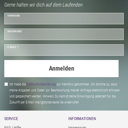
Gerne halten wir dich auf dem Laufenden
VORNAME
NACHNAME
E-MAIL *
Anmelden
Ich habe die
Daten­schutz­erklärung
zur Kenntnis genommen. Ich stimme zu, dass
meine Angaben und Daten zur Beantwortung meiner Anfrage elektronisch erhoben
und gespeichert werden. Hinweis: Du kannst deine Einwilligung jederzeit für die
Zukunft per E-Mail mail@stylebreaker.de widerrufen
SERVICE
INFORMATIONEN
FAQ / Hilfe
Impressum