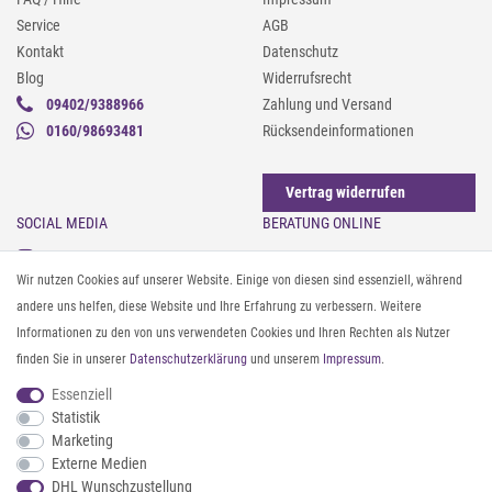
Service
AGB
Kontakt
Datenschutz
Blog
Widerrufsrecht
09402/9388966
Zahlung und Versand
0160/98693481
Rücksendeinformationen
Vertrag widerrufen
SOCIAL MEDIA
BERATUNG ONLINE
Instagram
Gürtel messen & kürzen
Wir nutzen Cookies auf unserer Website. Einige von diesen sind essenziell, während
Facebook
Sonnenbrillen & UV-Schutz
andere uns helfen, diese Website und Ihre Erfahrung zu verbessern. Weitere
Pinterest
Textilpflege
Informationen zu den von uns verwendeten Cookies und Ihren Rechten als Nutzer
Twitter
Textil- und Material-Guide
finden Sie in unserer
Daten­schutz­erklärung
und unserem
Impressum
.
Youtube
Geldbörse richtig organisieren
Threads
Pflegeanleitung für Caps
Essenziell
Statistik
Marketing
ZAHLUNG & VERSAND
Externe Medien
DHL Wunschzustellung