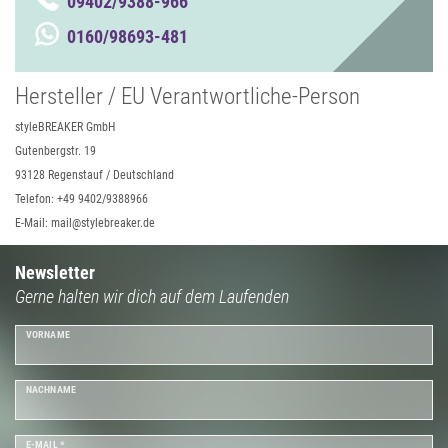
09402/9388-966
0160/98693-481
Hersteller / EU Verantwortliche-Person
styleBREAKER GmbH
Gutenbergstr. 19
93128 Regenstauf / Deutschland
Telefon: +49 9402/9388966
E-Mail: mail@stylebreaker.de
Newsletter
Gerne halten wir dich auf dem Laufenden
VORNAME
NACHNAME
E-MAIL *