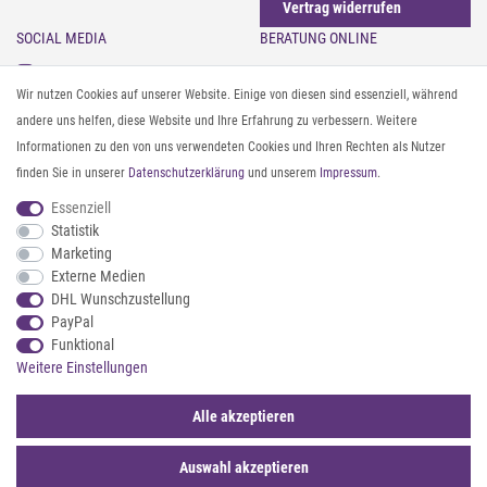
Vertrag widerrufen
SOCIAL MEDIA
BERATUNG ONLINE
Instagram
Gürtel messen & kürzen
Wir nutzen Cookies auf unserer Website. Einige von diesen sind essenziell, während
Facebook
Sonnenbrillen & UV-Schutz
andere uns helfen, diese Website und Ihre Erfahrung zu verbessern. Weitere
Pinterest
Textilpflege
Informationen zu den von uns verwendeten Cookies und Ihren Rechten als Nutzer
Twitter
Textil- und Material-Guide
finden Sie in unserer
Daten­schutz­erklärung
und unserem
Impressum
.
Youtube
Geldbörse richtig organisieren
Threads
Pflegeanleitung für Caps
Essenziell
Statistik
Marketing
ZAHLUNG & VERSAND
Externe Medien
DHL Wunschzustellung
PayPal
Funktional
Weitere Einstellungen
Alle akzeptieren
Auswahl akzeptieren
© 2026 styleBREAKER | Alle Rechte vorbehalten. |
webshop by