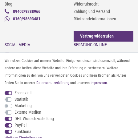
Blog
Widerrufsrecht
09402/9388966
Zahlung und Versand
0160/98693481
Rücksendeinformationen
Vertrag widerrufen
SOCIAL MEDIA
BERATUNG ONLINE
Instagram
Gürtel messen & kürzen
Wir nutzen Cookies auf unserer Website. Einige von diesen sind essenziell, während
Facebook
Sonnenbrillen & UV-Schutz
andere uns helfen, diese Website und Ihre Erfahrung zu verbessern. Weitere
Pinterest
Textilpflege
Informationen zu den von uns verwendeten Cookies und Ihren Rechten als Nutzer
Twitter
Textil- und Material-Guide
finden Sie in unserer
Daten­schutz­erklärung
und unserem
Impressum
.
Youtube
Geldbörse richtig organisieren
Threads
Pflegeanleitung für Caps
Essenziell
Statistik
Marketing
ZAHLUNG & VERSAND
Externe Medien
DHL Wunschzustellung
PayPal
Funktional