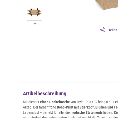
Teilen
Artikelbeschreibung
Mit dieser
Leinen Henkeltasche
von styleBREAKER bringst du Leich
Alltag. Der farbenfrohe
Boho-Print mit Stierkopf, Blumen und F
Lebenslust – perfekt für alle, die
modische Statements
lieben. D
unterstreicht den entspannten Look und macht die Tasche zu einem