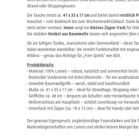
Strand oder Shoppingtouren.
Die Tasche misst ca.
41 x 33 x 17 cm
und bietet damit
reichlich P
brauchst – vom Badetuch bis zum Wochenmarkt-Einkauf. Dank d
stets sicher verstaut.
Innen
sorgt ein
kleines Zipper-Fach
für Ord
Die stabilen
Henkel aus Baumwolle
lassen sich angenehm über de
Ob zur luftigen Tunika, Jeansshorts oder Sommerkleid – diese Tas
dabei wunderbar wandelbar. Sie vereint Funktionalität mit ange
Wildnis – genau das Richtige für „Free Spirits“ wie dich.
Produktdetails:
- Material: 100% Leinen – robust, natürlich und sommerlich leicht
- Bedruckte Vorderseite mit Boho-Stiermotiv – für ein ausdrucks
- Gewebte Baumwollgriffe – weich, stabil und hautfreundlich
- Maße ca. 41 x 33 x 17 cm – ideal für Strandtage, Shopping oder 
- Griffhöhe ca. 48 cm – bequem als Schulter- oder Henkeltasche t
- Reißverschluss am Hauptfach – schützt zuverlässig vor Herausfa
- Innenfach mit Zipper (ca. 18 x 13 cm) – ideal für Handy oder Sch
Der gewisse Eigengeruch, ungleichmäßige Faserstärken und die fu
Materialeigenschaften von Leinen und stellen keinen Mangel dar