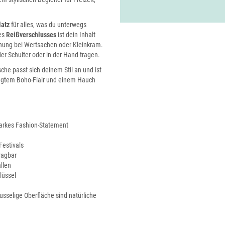
latz
für alles, was du unterwegs
es
Reißverschlusses
ist dein Inhalt
nung bei Wertsachen oder Kleinkram.
r Schulter oder in der Hand tragen.
che passt sich deinem Stil an und ist
sagtem Boho-Flair und einem Hauch
starkes Fashion-Statement
Festivals
ragbar
llen
lüssel
sselige Oberfläche sind natürliche