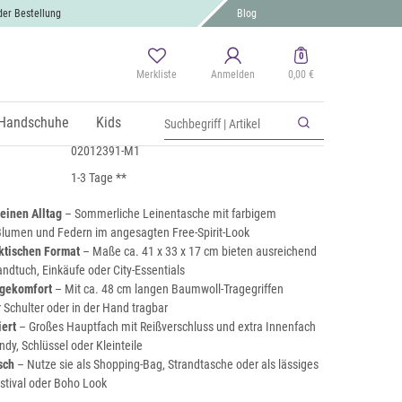
der Bestellung
Blog
0
Merkliste
Anmelden
0,00 €
keltasche Boho Stier
 MwSt., zzgl.
Handschuhe
Versand
Kids
02012391-M1
1-3 Tage **
einen Alltag
– Sommerliche Leinentasche mit farbigem
 Blumen und Federn im angesagten Free-Spirit-Look
aktischen Format
– Maße ca. 41 x 33 x 17 cm bieten ausreichend
andtuch, Einkäufe oder City-Essentials
gekomfort
– Mit ca. 48 cm langen Baumwoll-Tragegriffen
Schulter oder in der Hand tragbar
iert
– Großes Hauptfach mit Reißverschluss und extra Innenfach
ndy, Schlüssel oder Kleinteile
sch
– Nutze sie als Shopping-Bag, Strandtasche oder als lässiges
stival oder Boho Look