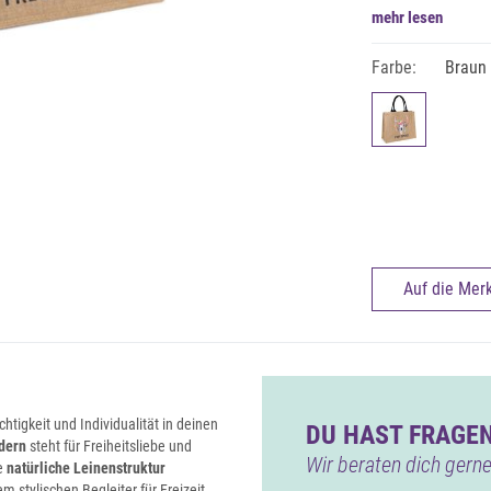
mehr lesen
Farbe:
Braun
Auf die Merk
tigkeit und Individualität in deinen
DU HAST FRAGEN
edern
steht für Freiheitsliebe und
Wir beraten dich gerne
ie
natürliche Leinenstruktur
 stylischen Begleiter für Freizeit,