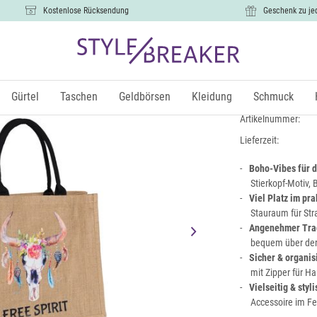
Kostenlose Rücksendung
Geschenk zu je
Leinen Hen
27,99 €
Gürtel
Taschen
Geldbörsen
Kleidung
Schmuck
inkl.
Artikelnummer:
Lieferzeit:
Boho-Vibes für d
Stierkopf-Motiv,
Viel Platz im pr
Stauraum für Str
Angenehmer Tra
bequem über der 
Sicher & organis
mit Zipper für Ha
Vielseitig & styli
Accessoire im Fe