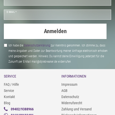
E-MAIL *
Anmelden
Ich habe die
Daten­schutz­erklärung
zur Kenntnis genommen. Ich stimme zu, dass
meine Angaben und Daten zur Beantwortung meiner Anfrage elektronisch erhoben
und gespeichert werden. Hinweis: Du kannst deine Einwilligung jederzeit für die
Zukunft per E-Mail mail@stylebreaker.de widerrufen
SERVICE
INFORMATIONEN
FAQ / Hilfe
Impressum
Service
AGB
Kontakt
Datenschutz
Blog
Widerrufsrecht
09402/9388966
Zahlung und Versand