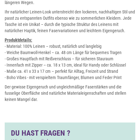
längeren Wegen.
Ihr natürlicher Leinen-Look unterstreicht den lockeren, nachhaltigen Stil und
passt zu entspannten Outfits ebenso wie zu sommerlichen Kleidern. Jede
Tasche ist ein Unikat – durch die typische Struktur des Leinens mit
natürlicher Haptik, feinen Faservariationen und leichtem Eigengeruch.
Produktdetails:
- Material: 100% Leinen – robust, natürlich und langlebig
- Weiche Baumwoll-Henkel – ca. 48 cm Länge für bequemes Tragen
- Großes Hauptfach mit Reißverschluss – für sicheren Stauraum
- Innenfach mit Zipper – ca. 18 x 13 cm, ideal für Handy oder Schlüssel
- Maße ca. 41 x 33 x 17 cm – perfekt für Alltag, Freizeit und Strand
- Boho Vibes - mit verspieltem Traumfänger, Blumen und Feder Print
Der gewisse Eigengeruch und ungleichmäßige Faserstärken und die
fusselige Oberfläche sind natürliche Materialeigenschaften und stellen
keinen Mangel dar.
DU HAST FRAGEN ?