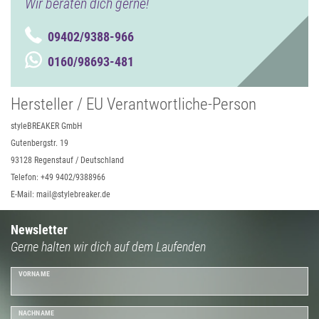
Wir beraten dich gerne!
09402/9388-966
0160/98693-481
Hersteller / EU Verantwortliche-Person
styleBREAKER GmbH
Gutenbergstr. 19
93128 Regenstauf / Deutschland
Telefon: +49 9402/9388966
E-Mail: mail@stylebreaker.de
Newsletter
Gerne halten wir dich auf dem Laufenden
VORNAME
NACHNAME