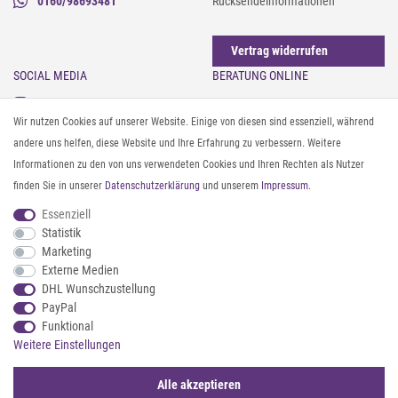
0160/98693481
Rücksendeinformationen
Vertrag widerrufen
SOCIAL MEDIA
BERATUNG ONLINE
Instagram
Gürtel messen & kürzen
Wir nutzen Cookies auf unserer Website. Einige von diesen sind essenziell, während
Facebook
Sonnenbrillen & UV-Schutz
andere uns helfen, diese Website und Ihre Erfahrung zu verbessern. Weitere
Pinterest
Textilpflege
Informationen zu den von uns verwendeten Cookies und Ihren Rechten als Nutzer
Twitter
Textil- und Material-Guide
finden Sie in unserer
Daten­schutz­erklärung
und unserem
Impressum
.
Youtube
Geldbörse richtig organisieren
Threads
Pflegeanleitung für Caps
Essenziell
Statistik
Marketing
ZAHLUNG & VERSAND
Externe Medien
DHL Wunschzustellung
PayPal
Funktional
Weitere Einstellungen
Alle akzeptieren