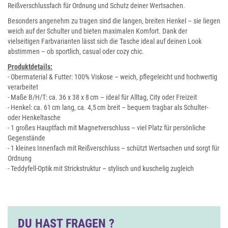
Reißverschlussfach für Ordnung und Schutz deiner Wertsachen.
Besonders angenehm zu tragen sind die langen, breiten Henkel – sie liegen
weich auf der Schulter und bieten maximalen Komfort. Dank der
vielseitigen Farbvarianten lässt sich die Tasche ideal auf deinen Look
abstimmen – ob sportlich, casual oder cozy chic.
Produktdetails:
- Obermaterial & Futter: 100% Viskose – weich, pflegeleicht und hochwertig
verarbeitet
- Maße B/H/T: ca. 36 x 38 x 8 cm – ideal für Alltag, City oder Freizeit
- Henkel: ca. 61 cm lang, ca. 4,5 cm breit – bequem tragbar als Schulter-
oder Henkeltasche
- 1 großes Hauptfach mit Magnetverschluss – viel Platz für persönliche
Gegenstände
- 1 kleines Innenfach mit Reißverschluss – schützt Wertsachen und sorgt für
Ordnung
- Teddyfell-Optik mit Strickstruktur – stylisch und kuschelig zugleich
DU HAST FRAGEN ?