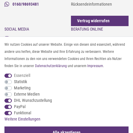
0160/98693481
Rücksendeinformationen
Vertrag widerrufen
SOCIAL MEDIA
BERATUNG ONLINE
Instagram
Gürtel messen & kürzen
Wir nutzen Cookies auf unserer Website. Einige von diesen sind essenziell, während
Facebook
Sonnenbrillen & UV-Schutz
andere uns helfen, diese Website und Ihre Erfahrung zu verbessern. Weitere
Pinterest
Textilpflege
Informationen zu den von uns verwendeten Cookies und Ihren Rechten als Nutzer
Twitter
Textil- und Material-Guide
finden Sie in unserer
Daten­schutz­erklärung
und unserem
Impressum
.
Youtube
Geldbörse richtig organisieren
Threads
Pflegeanleitung für Caps
Essenziell
Statistik
Marketing
ZAHLUNG & VERSAND
Externe Medien
DHL Wunschzustellung
PayPal
Funktional
Weitere Einstellungen
Alle akzeptieren