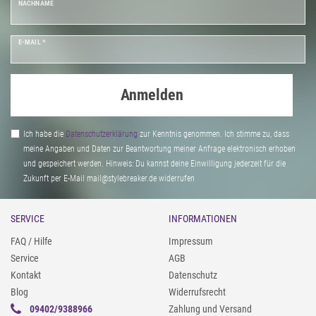
NACHNAME
E-MAIL *
Anmelden
Ich habe die
Daten­schutz­erklärung
zur Kenntnis genommen. Ich stimme zu, dass
meine Angaben und Daten zur Beantwortung meiner Anfrage elektronisch erhoben
und gespeichert werden. Hinweis: Du kannst deine Einwilligung jederzeit für die
Zukunft per E-Mail mail@stylebreaker.de widerrufen
SERVICE
INFORMATIONEN
FAQ / Hilfe
Impressum
Service
AGB
Kontakt
Datenschutz
Blog
Widerrufsrecht
09402/9388966
Zahlung und Versand