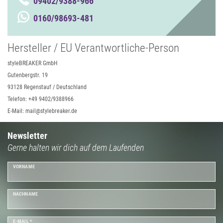
09402/9388-966
0160/98693-481
Hersteller / EU Verantwortliche-Person
styleBREAKER GmbH
Gutenbergstr. 19
93128 Regenstauf / Deutschland
Telefon: +49 9402/9388966
E-Mail: mail@stylebreaker.de
Newsletter
Gerne halten wir dich auf dem Laufenden
VORNAME
NACHNAME
E-MAIL *