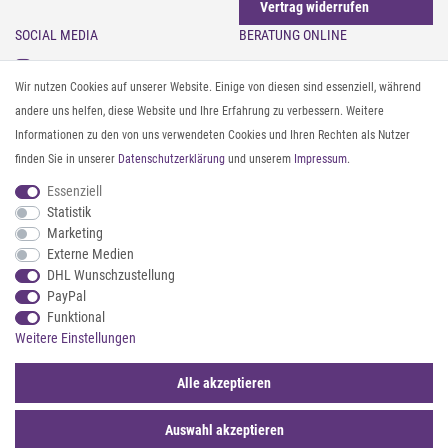
Vertrag widerrufen
SOCIAL MEDIA
BERATUNG ONLINE
Instagram
Gürtel messen & kürzen
Wir nutzen Cookies auf unserer Website. Einige von diesen sind essenziell, während
Facebook
Sonnenbrillen & UV-Schutz
andere uns helfen, diese Website und Ihre Erfahrung zu verbessern. Weitere
Pinterest
Textilpflege
Informationen zu den von uns verwendeten Cookies und Ihren Rechten als Nutzer
Twitter
Textil- und Material-Guide
finden Sie in unserer
Daten­schutz­erklärung
und unserem
Impressum
.
Youtube
Geldbörse richtig organisieren
Threads
Pflegeanleitung für Caps
Essenziell
Statistik
Marketing
ZAHLUNG & VERSAND
Externe Medien
DHL Wunschzustellung
PayPal
Funktional
Weitere Einstellungen
Alle akzeptieren
Auswahl akzeptieren
© 2026 styleBREAKER | Alle Rechte vorbehalten. |
webshop by