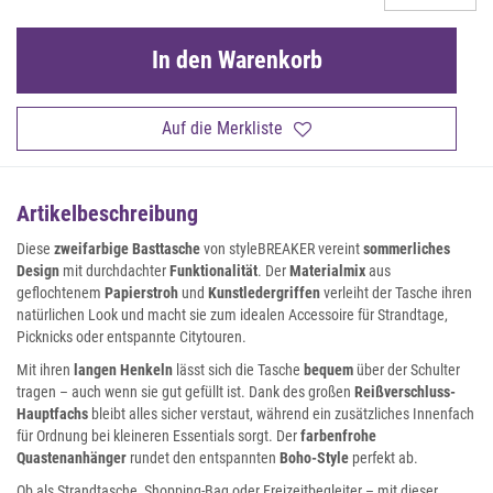
In den Warenkorb
Auf die Merkliste
Artikelbeschreibung
Diese
zweifarbige Basttasche
von styleBREAKER vereint
sommerliches
Design
mit durchdachter
Funktionalität
. Der
Materialmix
aus
geflochtenem
Papierstroh
und
Kunstledergriffen
verleiht der Tasche ihren
natürlichen Look und macht sie zum idealen Accessoire für Strandtage,
Picknicks oder entspannte Citytouren.
Mit ihren
langen Henkeln
lässt sich die Tasche
bequem
über der Schulter
tragen – auch wenn sie gut gefüllt ist. Dank des großen
Reißverschluss-
Hauptfachs
bleibt alles sicher verstaut, während ein zusätzliches Innenfach
für Ordnung bei kleineren Essentials sorgt. Der
farbenfrohe
Quastenanhänger
rundet den entspannten
Boho-Style
perfekt ab.
Ob als Strandtasche, Shopping-Bag oder Freizeitbegleiter – mit dieser