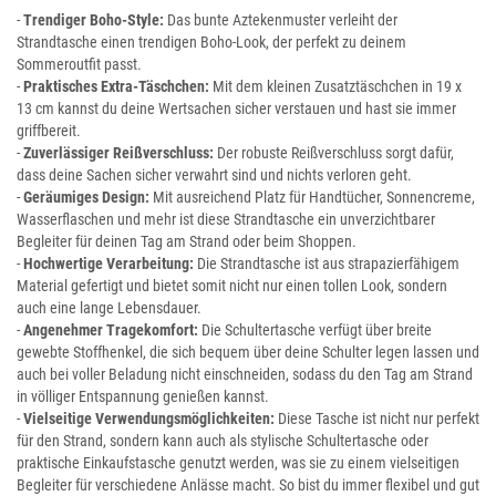
-
Trendiger Boho-Style:
Das bunte Aztekenmuster verleiht der
Strandtasche einen trendigen Boho-Look, der perfekt zu deinem
Sommeroutfit passt.
-
Praktisches Extra-Täschchen:
Mit dem kleinen Zusatztäschchen in 19 x
13 cm kannst du deine Wertsachen sicher verstauen und hast sie immer
griffbereit.
-
Zuverlässiger Reißverschluss:
Der robuste Reißverschluss sorgt dafür,
dass deine Sachen sicher verwahrt sind und nichts verloren geht.
-
Geräumiges Design:
Mit ausreichend Platz für Handtücher, Sonnencreme,
Wasserflaschen und mehr ist diese Strandtasche ein unverzichtbarer
Begleiter für deinen Tag am Strand oder beim Shoppen.
-
Hochwertige Verarbeitung:
Die Strandtasche ist aus strapazierfähigem
Material gefertigt und bietet somit nicht nur einen tollen Look, sondern
auch eine lange Lebensdauer.
-
Angenehmer Tragekomfort:
Die Schultertasche verfügt über breite
gewebte Stoffhenkel, die sich bequem über deine Schulter legen lassen und
auch bei voller Beladung nicht einschneiden, sodass du den Tag am Strand
in völliger Entspannung genießen kannst.
-
Vielseitige Verwendungsmöglichkeiten:
Diese Tasche ist nicht nur perfekt
für den Strand, sondern kann auch als stylische Schultertasche oder
praktische Einkaufstasche genutzt werden, was sie zu einem vielseitigen
Begleiter für verschiedene Anlässe macht. So bist du immer flexibel und gut