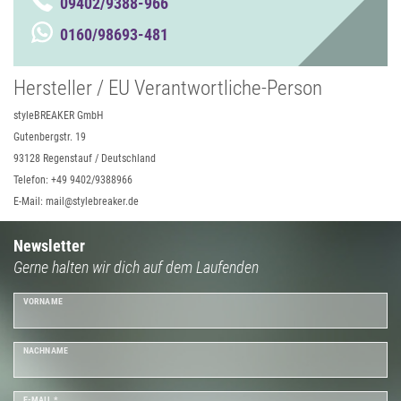
09402/9388-966
0160/98693-481
Hersteller / EU Verantwortliche-Person
styleBREAKER GmbH
Gutenbergstr. 19
93128 Regenstauf / Deutschland
Telefon: +49 9402/9388966
E-Mail: mail@stylebreaker.de
Newsletter
Gerne halten wir dich auf dem Laufenden
VORNAME
NACHNAME
E-MAIL *