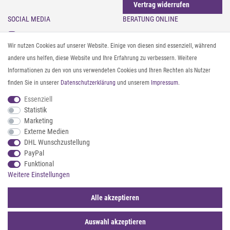
Vertrag widerrufen
SOCIAL MEDIA
BERATUNG ONLINE
Instagram
Gürtel messen & kürzen
Wir nutzen Cookies auf unserer Website. Einige von diesen sind essenziell, während
Facebook
Sonnenbrillen & UV-Schutz
andere uns helfen, diese Website und Ihre Erfahrung zu verbessern. Weitere
Pinterest
Textilpflege
Informationen zu den von uns verwendeten Cookies und Ihren Rechten als Nutzer
Twitter
Textil- und Material-Guide
finden Sie in unserer
Daten­schutz­erklärung
und unserem
Impressum
.
Youtube
Geldbörse richtig organisieren
Threads
Pflegeanleitung für Caps
Essenziell
Statistik
Marketing
ZAHLUNG & VERSAND
Externe Medien
DHL Wunschzustellung
PayPal
Funktional
Weitere Einstellungen
Alle akzeptieren
Auswahl akzeptieren
© 2026 styleBREAKER | Alle Rechte vorbehalten. |
webshop by