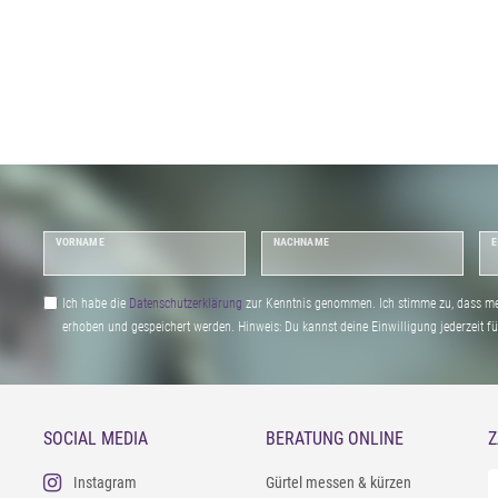
VORNAME
NACHNAME
E
Ich habe die
Daten­schutz­erklärung
zur Kenntnis genommen. Ich stimme zu, dass me
erhoben und gespeichert werden. Hinweis: Du kannst deine Einwilligung jederzeit fu
SOCIAL MEDIA
BERATUNG ONLINE
Z
Instagram
Gürtel messen & kürzen