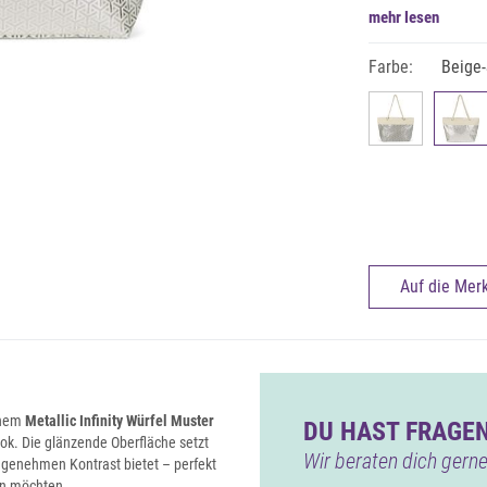
mehr lesen
Farbe:
Beige-
Auf die Merk
rnem
Metallic Infinity Würfel Muster
DU HAST FRAGEN
ok. Die glänzende Oberfläche setzt
Wir beraten dich gerne
angenehmen Kontrast bietet – perfekt
en möchten.