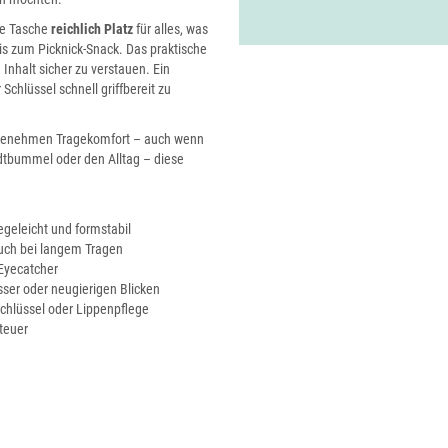
ie Tasche
reichlich Platz
für alles, was
s zum Picknick-Snack. Das praktische
Inhalt sicher zu verstauen. Ein
 Schlüssel schnell griffbereit zu
ngenehmen Tragekomfort – auch wenn
tadtbummel oder den Alltag – diese
legeleicht und formstabil
auch bei langem Tragen
 Eyecatcher
sser oder neugierigen Blicken
Schlüssel oder Lippenpflege
teuer