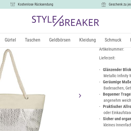
Kostenlose Rücksendung
Geschenk zu je
Strandtasch
17,99 €
Gürtel
Taschen
Geldbörsen
Kleidung
Schmuck
inkl.
Artikelnummer:
Lieferzeit:
Glänzender Blic
Metallic Infinity 
Geräumige Maße 
Badesachen, Getr
Bequemer Tragek
angenehm weich u
Praktischer Allr
oder Einkaufstas
Sicher und organ
kleines Innenfac