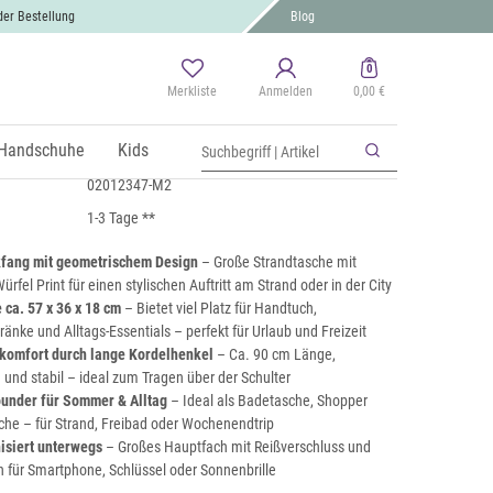
der Bestellung
Blog
0
Merkliste
Anmelden
0,00 €
e metallic Infinity Würfel
 MwSt., zzgl.
Handschuhe
Versand
Kids
02012347-M2
1-3 Tage **
kfang mit geometrischem Design
– Große Strandtasche mit
Würfel Print für einen stylischen Auftritt am Strand oder in der City
ca. 57 x 36 x 18 cm
– Bietet viel Platz für Handtuch,
änke und Alltags-Essentials – perfekt für Urlaub und Freizeit
omfort durch lange Kordelhenkel
– Ca. 90 cm Länge,
nd stabil – ideal zum Tragen über der Schulter
ounder für Sommer & Alltag
– Ideal als Badetasche, Shopper
che – für Strand, Freibad oder Wochenendtrip
isiert unterwegs
– Großes Hauptfach mit Reißverschluss und
h für Smartphone, Schlüssel oder Sonnenbrille