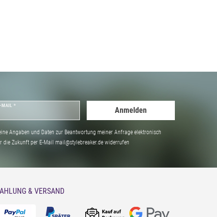
-MAIL *
Anmelden
ine Angaben und Daten zur Beantwortung meiner Anfrage elektronisch
̈r die Zukunft per E-Mail mail@stylebreaker.de widerrufen
AHLUNG & VERSAND