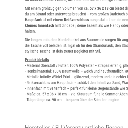
Mit einem großzügigen Volumen von ca.
57 x 36 x 18 cm
bietet d
du am Strand oder unterwegs brauchst – vom großen Badetuch bi
Hauptfach
ist mit einem
Reißverschluss
ausgestattet, um deinen 
kleines Innenfach
hilft dir dabei, deine Essentials wie Handy oder
halten.
Die langen, robusten Kordelhenkel aus Baumwolle sorgen für a
die Tasche voll beladen ist. Egal ob für den Strandurlaub, den S
stylische Tasche ist dein treuer Begleiter mit Stil.
Produktdetails
- Material Oberstoff / Futter: 100% Polyester – strapazierfähig, pf
- Henkelmaterial: 100% Baumwolle – weich und hautfreundlich, 
- Metallic Infinity Würfel Print – glänzend, modern und ein echter
- Reißverschluss am Hauptfach – schützt den Inhalt vor Sand, Wa
- Innenfach mit Seitenfach – perfekt für kleine Gegenstände wie 
- Maße ca. 57 x 36 x 18 cm – viel Stauraum für alle Sommer-Aben
- Trägerlänge ca. 90 cm – bequem über der Schulter tragbar
Hersteller / EU Verantwortliche-Person