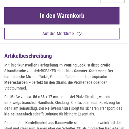
In den Warenkorb
Auf die Merkliste
Artikelbeschreibung
Mit ihrer
kunstvollen Farbgebung
im
Pouring Look
ist diese
große
Strandtasche
von styleBREAKER ein echtes
Sommer-Statement
. Der
harmonische Mix aus Türkis, Grün und Gelb erinnert an
tropische
Meeresfarben
– perfekt für den Strand, die Promenade oder den
Stadtbummel.
Die
Maße
von ca.
56 x 38 x 17 cm
bieten viel Platz für alles, was du
unterwegs brauchst: Handtuch, Kleidung, Snacks oder auch Spielzeug für
den Familienausflug. Der
Reißverschluss
sorgt für sicheren Transport, das
kleine Innenfach
schafft Ordnung für kleinere Essentials.
Die robusten
Kordelhenkel aus Baumwolle
sind angenehm weich auf der
Haut und ideal zum Tragen über der Schulter. Ob als modischer Begleiter im