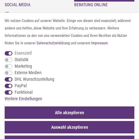
SOCIAL MEDIA
BERATUNG ONLINE
Instagram
Gürtel messen & kürzen
Wir nutzen Cookies auf unserer Website. Einige von diesen sind essenziell, während
Facebook
Sonnenbrillen & UV-Schutz
andere uns helfen, diese Website und Ihre Erfahrung zu verbessern. Weitere
Pinterest
Textilpflege
Informationen zu den von uns verwendeten Cookies und Ihren Rechten als Nutzer
Twitter
Textil- und Material-Guide
finden Sie in unserer
Daten­schutz­erklärung
und unserem
Impressum
.
Youtube
Geldbörse richtig organisieren
Threads
Pflegeanleitung für Caps
Essenziell
Statistik
Marketing
ZAHLUNG & VERSAND
Externe Medien
DHL Wunschzustellung
PayPal
Funktional
Weitere Einstellungen
Alle akzeptieren
Auswahl akzeptieren
© 2026 styleBREAKER | Alle Rechte vorbehalten. |
webshop by
*Sternchentexte und rechtliche Hinweise