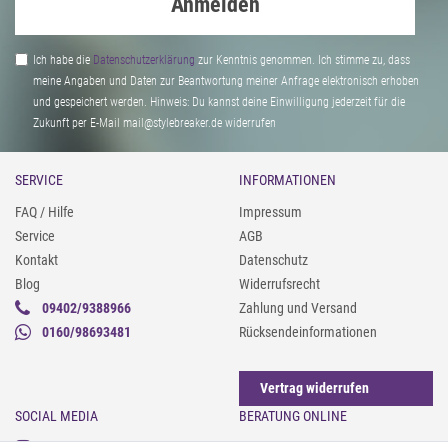
Anmelden
Ich habe die
Daten­schutz­erklärung
zur Kenntnis genommen. Ich stimme zu, dass
meine Angaben und Daten zur Beantwortung meiner Anfrage elektronisch erhoben
und gespeichert werden. Hinweis: Du kannst deine Einwilligung jederzeit für die
Zukunft per E-Mail mail@stylebreaker.de widerrufen
SERVICE
INFORMATIONEN
FAQ / Hilfe
Impressum
Service
AGB
Kontakt
Datenschutz
Blog
Widerrufsrecht
09402/9388966
Zahlung und Versand
0160/98693481
Rücksendeinformationen
Vertrag widerrufen
SOCIAL MEDIA
BERATUNG ONLINE
Instagram
Gürtel messen & kürzen