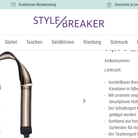
Kostenlose Rücksendung
Geschenk zu je
Breiter Wec
Muster
Gürtel
Taschen
Geldbörsen
Kleidung
Schmuck
14,99 €
inkl.
Artikelnummer:
Lieferzeit:
Verstellbarer Bre
Karabiner in Sil
Mit unserem ange
Smartphone Hülle
Der Schultergurt
geklippt werden
Gurtband aus ho
Gurtenden für meh
Der Taschengurt 