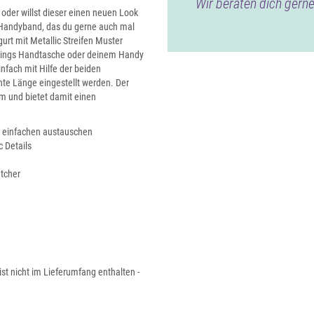
Wir beraten dich gerne
 oder willst dieser einen neuen Look
 Handyband, das du gerne auch mal
t mit Metallic Streifen Muster
ieblings Handtasche oder deinem Handy
nfach mit Hilfe der beiden
hte Länge eingestellt werden. Der
m und bietet damit einen
um einfachen austauschen
 Details
atcher
ist nicht im Lieferumfang enthalten -