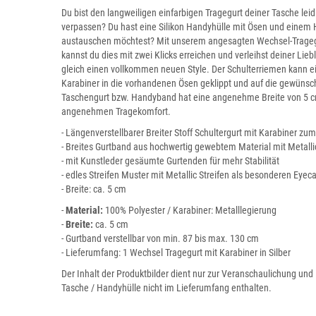
Du bist den langweiligen einfarbigen Tragegurt deiner Tasche leid
verpassen? Du hast eine Silikon Handyhülle mit Ösen und einem
austauschen möchtest? Mit unserem angesagten Wechsel-Tragegur
kannst du dies mit zwei Klicks erreichen und verleihst deiner L
gleich einen vollkommen neuen Style. Der Schulterriemen kann ei
Karabiner in die vorhandenen Ösen geklippt und auf die gewünsc
Taschengurt bzw. Handyband hat eine angenehme Breite von 5 c
angenehmen Tragekomfort.
- Längenverstellbarer Breiter Stoff Schultergurt mit Karabiner z
- Breites Gurtband aus hochwertig gewebtem Material mit Metallic
- mit Kunstleder gesäumte Gurtenden für mehr Stabilität
- edles Streifen Muster mit Metallic Streifen als besonderen Eyec
- Breite: ca. 5 cm
-
Material:
100% Polyester / Karabiner: Metalllegierung
-
Breite:
ca. 5 cm
- Gurtband verstellbar von min. 87 bis max. 130 cm
- Lieferumfang: 1 Wechsel Tragegurt mit Karabiner in Silber
Der Inhalt der Produktbilder dient nur zur Veranschaulichung und 
Tasche / Handyhülle nicht im Lieferumfang enthalten.