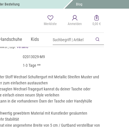
der Bestellung
Blog
0
Merkliste
Anmelden
0,00 €
hsel Taschengurt Metallic Streifen
Handschuhe
Kids
 MwSt., zzgl.
Versand
02013029-M9
1-3 Tage **
iter Stoff Wechsel Schultergurt mit Metallic Streifen Muster und
ber zum einfachen austauschen
sagten Wechsel-Tragegurt kannst du deiner Tasche oder
 einfach einen neuen Style verleihen
 kann in die vorhandenen Ösen der Tasche oder Handyhülle
chwertig gewebtem Material mit Kunstleder gesäumten
r Stabilität
hat eine angenehme Breite von 5 cm / Gurtband verstellbar von