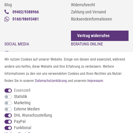
Blog
Widerrufsrecht
09402/9388966
Zahlung und Versand
0160/98693481
Rücksendeinformationen
Vertrag widerrufen
SOCIAL MEDIA
BERATUNG ONLINE
Instagram
Gürtel messen & kürzen
Wir nutzen Cookies auf unserer Website. Einige von diesen sind essenziell, während
Facebook
Sonnenbrillen & UV-Schutz
andere uns helfen, diese Website und Ihre Erfahrung zu verbessern. Weitere
Pinterest
Textilpflege
Informationen zu den von uns verwendeten Cookies und Ihren Rechten als Nutzer
Twitter
Textil- und Material-Guide
finden Sie in unserer
Daten­schutz­erklärung
und unserem
Impressum
.
Youtube
Geldbörse richtig organisieren
Threads
Pflegeanleitung für Caps
Essenziell
Statistik
Marketing
ZAHLUNG & VERSAND
Externe Medien
DHL Wunschzustellung
PayPal
Funktional