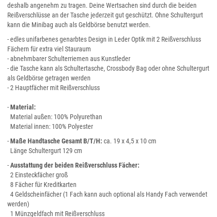
deshalb angenehm zu tragen. Deine Wertsachen sind durch die beiden
Reißverschlüsse an der Tasche jederzeit gut geschützt. Ohne Schultergurt
kann die Minibag auch als Geldbörse benutzt werden.
- edles unifarbenes genarbtes Design in Leder Optik mit 2 Reißverschluss
Fächern für extra viel Stauraum
- abnehmbarer Schulterriemen aus Kunstleder
- die Tasche kann als Schultertasche, Crossbody Bag oder ohne Schultergurt
als Geldbörse getragen werden
- 2 Hauptfächer mit Reißverschluss
-
Material:
Material außen: 100% Polyurethan
Material innen: 100% Polyester
-
Maße
Handtasche Gesamt B/T/H:
ca. 19 x 4,5 x 10 cm
Länge Schultergurt 129 cm
-
Ausstattung der beiden Reißverschluss Fächer:
2 Einsteckfächer groß
8 Fächer für Kreditkarten
4 Geldscheinfächer (1 Fach kann auch optional als Handy Fach verwendet
werden)
1 Münzgeldfach mit Reißverschluss