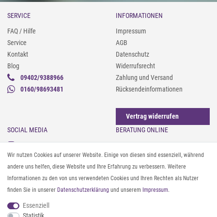
SERVICE
INFORMATIONEN
FAQ / Hilfe
Impressum
Service
AGB
Kontakt
Datenschutz
Blog
Widerrufsrecht
09402/9388966
Zahlung und Versand
0160/98693481
Rücksendeinformationen
Vertrag widerrufen
SOCIAL MEDIA
BERATUNG ONLINE
Instagram
Gürtel messen & kürzen
Wir nutzen Cookies auf unserer Website. Einige von diesen sind essenziell, während
Facebook
Sonnenbrillen & UV-Schutz
andere uns helfen, diese Website und Ihre Erfahrung zu verbessern. Weitere
Pinterest
Textilpflege
Informationen zu den von uns verwendeten Cookies und Ihren Rechten als Nutzer
Twitter
Textil- und Material-Guide
finden Sie in unserer
Daten­schutz­erklärung
und unserem
Impressum
.
Youtube
Geldbörse richtig organisieren
Threads
Pflegeanleitung für Caps
Essenziell
Statistik