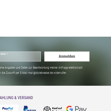
-MAIL *
Anmelden
ine Angaben und Daten zur Beantwortung meiner Anfrage elektronisch
̈r die Zukunft per E-Mail mail@stylebreaker.de widerrufen
AHLUNG & VERSAND