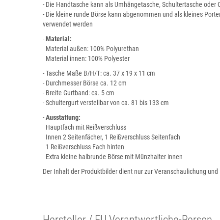
- Die Handtasche kann als Umhängetasche, Schultertasche oder
- Die kleine runde Börse kann abgenommen und als kleines Por
verwendet werden
-
Material:
Material außen: 100% Polyurethan
Material innen: 100% Polyester
- Tasche Maße B/H/T: ca. 37 x 19 x 11 cm
- Durchmesser Börse ca. 12 cm
- Breite Gurtband: ca. 5 cm
- Schultergurt verstellbar von ca. 81 bis 133 cm
-
Ausstattung:
Hauptfach mit Reißverschluss
Innen 2 Seitenfächer, 1 Reißverschluss Seitenfach
1 Reißverschluss Fach hinten
Extra kleine halbrunde Börse mit Münzhalter innen
Der Inhalt der Produktbilder dient nur zur Veranschaulichung und 
Hersteller / EU Verantwortliche-Person