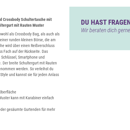
d Crossbody Schultertasche mit
DU HAST FRAGEN
ltergurt mit Rauten Muster
Wir beraten dich gerne
wohl als Crossbody Bag, als auch als
iner runden kleinen Börse, die am
sche wird über einen Reißverschluss
ss Fach auf der Rückseite. Das
, Schlüssel, Smartphone und
 Der breite Schultergurt mit Rauten
enommen werden. So verleihst du
tyle und kannst sie für jeden Anlass
 Oberfläche
Muster kann mit Karabiner einfach
leder gesäumte Gurtenden für mehr