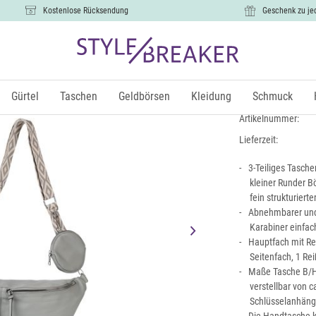
Kostenlose Rücksendung
Geschenk zu je
Halbmond C
29,99 €
Gürtel
Taschen
Geldbörsen
Kleidung
Schmuck
inkl.
Artikelnummer:
Lieferzeit:
3-Teiliges Tasch
kleiner Runder B
fein strukturiert
Abnehmbarer und 
Karabiner einfa
Hauptfach mit Re
Seitenfach, 1 Re
Maße Tasche B/H/T
verstellbar von c
Schlüsselanhänge