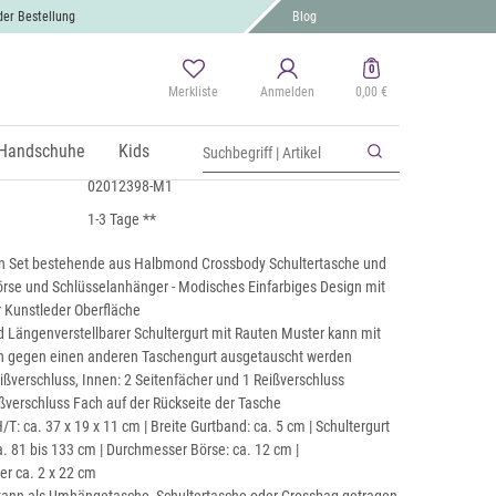
der Bestellung
Blog
0
Merkliste
Anmelden
0,00 €
rossbody Bag Set 3-Teilig
 MwSt., zzgl.
Handschuhe
Versand
Kids
02012398-M1
1-3 Tage **
en Set bestehende aus Halbmond Crossbody Schultertasche und
örse und Schlüsselanhänger - Modisches Einfarbiges Design mit
er Kunstleder Oberfläche
Längenverstellbarer Schultergurt mit Rauten Muster kann mit
ch gegen einen anderen Taschengurt ausgetauscht werden
ißverschluss, Innen: 2 Seitenfächer und 1 Reißverschluss
ißverschluss Fach auf der Rückseite der Tasche
: ca. 37 x 19 x 11 cm | Breite Gurtband: ca. 5 cm | Schultergurt
a. 81 bis 133 cm | Durchmesser Börse: ca. 12 cm |
r ca. 2 x 22 cm