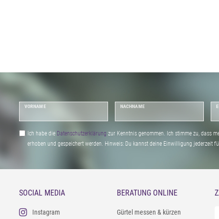
VORNAME
NACHNAME
E
Ich habe die
Daten­schutz­erklärung
zur Kenntnis genommen. Ich stimme zu, dass me
erhoben und gespeichert werden. Hinweis: Du kannst deine Einwilligung jederzeit fu
SOCIAL MEDIA
BERATUNG ONLINE
Z
Instagram
Gürtel messen & kürzen