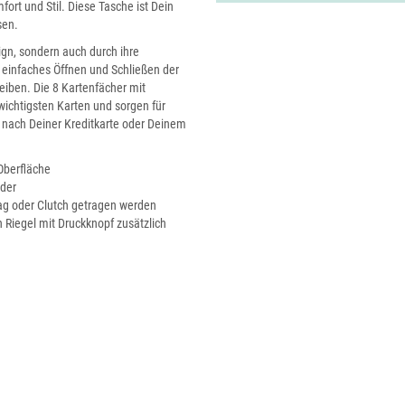
rt und Stil. Diese Tasche ist Dein
isen.
gn, sondern auch durch ihre
 einfaches Öffnen und Schließen der
iben. Die 8 Kartenfächer mit
wichtigsten Karten und sorgen für
 nach Deiner Kreditkarte oder Deinem
 Oberfläche
eder
ag oder Clutch getragen werden
n Riegel mit Druckknopf zusätzlich