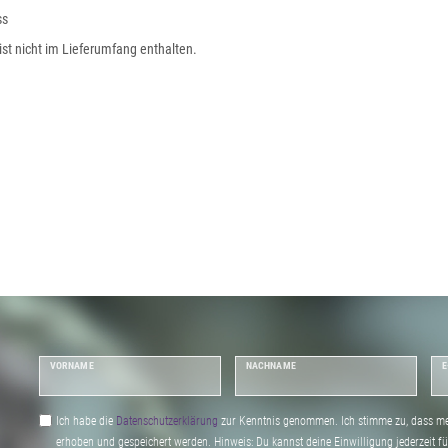
ss
ist nicht im Lieferumfang enthalten.
VORNAME
NACHNAME
E
Ich habe die
Daten­schutz­erklärung
zur Kenntnis genommen. Ich stimme zu, dass me
erhoben und gespeichert werden. Hinweis: Du kannst deine Einwilligung jederzeit fu