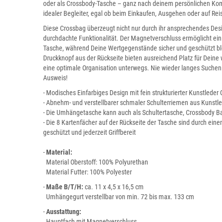
oder als Crossbody-Tasche – ganz nach deinem persönlichen Komfo
idealer Begleiter, egal ob beim Einkaufen, Ausgehen oder auf Re
Diese Crossbag überzeugt nicht nur durch ihr ansprechendes Desi
durchdachte Funktionalität. Der Magnetverschluss ermöglicht ein
Tasche, während Deine Wertgegenstände sicher und geschützt ble
Druckknopf aus der Rückseite bieten ausreichend Platz für Deine 
eine optimale Organisation unterwegs. Nie wieder langes Suchen
Ausweis!
- Modisches Einfarbiges Design mit fein strukturierter Kunstleder
- Abnehm- und verstellbarer schmaler Schulterriemen aus Kunstl
- Die Umhängetasche kann auch als Schultertasche, Crossbody B
- Die 8 Kartenfächer auf der Rückseite der Tasche sind durch eine
geschützt und jederzeit Griffbereit
-
Material:
Material Oberstoff: 100% Polyurethan
Material Futter: 100% Polyester
-
Maße
B/T/H:
ca. 11 x 4,5 x 16,5 cm
Umhängegurt verstellbar von min. 72 bis max. 133 cm
-
Ausstattung:
Hauptfach mit Magnetverschluss