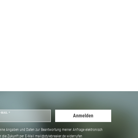
-MAIL *
Anmelden
ine Angaben und Daten zur Beantwortung meiner Anfrage elektronisch
̈r die Zukunft per E-Mail mail@stylebreaker.de widerrufen