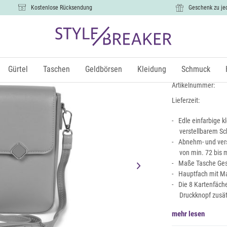
Kostenlose Rücksendung
Geschenk zu je
Box Bag U
19,99 €
Gürtel
Taschen
Geldbörsen
Kleidung
Schmuck
inkl.
Artikelnummer:
Lieferzeit:
Edle einfarbige 
verstellbarem Sc
Abnehm- und vers
von min. 72 bis
Maße Tasche Gesa
Hauptfach mit M
Die 8 Kartenfäche
Druckknopf zusätz
mehr lesen