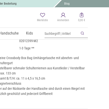
der Bestellung
Blog
0
Merkliste
Anmelden
0,00 €
mhängetasche Uni
 MwSt., zzgl.
Handschuhe
Versand
Kids
02012399-M2
1-3 Tage **
kleine Crossbody Box Bag Umhängetasche mit abnehm- und
hultergurt
tellbarer schmaler Schulterriemen aus Kunstleder / Verstellbar
 max. 133 cm
mt B/T/H: ca. 11 x 4,5 x 16,5 cm
agnetverschluss
r auf der Rückseite der Handtasche sind durch einen Riegel mit
lich geschützt und jederzeit Griffbereit