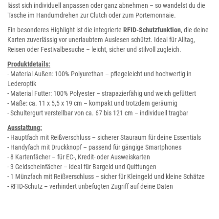
lässt sich individuell anpassen oder ganz abnehmen – so wandelst du die
Tasche im Handumdrehen zur Clutch oder zum Portemonnaie.
Ein besonderes Highlight ist die integrierte
RFID-Schutzfunktion
, die deine
Karten zuverlässig vor unerlaubtem Auslesen schützt. Ideal für Alltag,
Reisen oder Festivalbesuche – leicht, sicher und stilvoll zugleich.
Produktdetails:
- Material Außen: 100% Polyurethan – pflegeleicht und hochwertig in
Lederoptik
- Material Futter: 100% Polyester – strapazierfähig und weich gefüttert
- Maße: ca. 11 x 5,5 x 19 cm – kompakt und trotzdem geräumig
- Schultergurt verstellbar von ca. 67 bis 121 cm – individuell tragbar
Ausstattung:
- Hauptfach mit Reißverschluss – sicherer Stauraum für deine Essentials
- Handyfach mit Druckknopf – passend für gängige Smartphones
- 8 Kartenfächer – für EC-, Kredit- oder Ausweiskarten
- 3 Geldscheinfächer – ideal für Bargeld und Quittungen
- 1 Münzfach mit Reißverschluss – sicher für Kleingeld und kleine Schätze
- RFID-Schutz – verhindert unbefugten Zugriff auf deine Daten