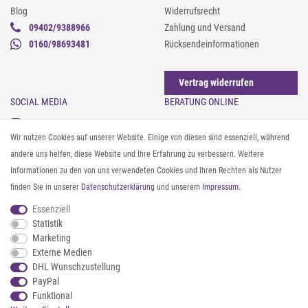
Blog
Widerrufsrecht
09402/9388966
Zahlung und Versand
0160/98693481
Rücksendeinformationen
Vertrag widerrufen
SOCIAL MEDIA
BERATUNG ONLINE
Instagram
Gürtel messen & kürzen
Wir nutzen Cookies auf unserer Website. Einige von diesen sind essenziell, während
Facebook
Sonnenbrillen & UV-Schutz
andere uns helfen, diese Website und Ihre Erfahrung zu verbessern. Weitere
Pinterest
Textilpflege
Informationen zu den von uns verwendeten Cookies und Ihren Rechten als Nutzer
Twitter
Textil- und Material-Guide
finden Sie in unserer
Daten­schutz­erklärung
und unserem
Impressum
.
Youtube
Geldbörse richtig organisieren
Threads
Pflegeanleitung für Caps
Essenziell
Statistik
Marketing
ZAHLUNG & VERSAND
Externe Medien
DHL Wunschzustellung
PayPal
Funktional