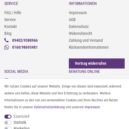
SERVICE
INFORMATIONEN
FAQ / Hilfe
Impressum
Service
AGB
Kontakt
Datenschutz
Blog
Widerrufsrecht
09402/9388966
Zahlung und Versand
0160/98693481
Rücksendeinformationen
Vertrag widerrufen
SOCIAL MEDIA
BERATUNG ONLINE
Instagram
Gürtel messen & kürzen
Wir nutzen Cookies auf unserer Website. Einige von diesen sind essenziell, während
Facebook
Sonnenbrillen & UV-Schutz
andere uns helfen, diese Website und Ihre Erfahrung zu verbessern. Weitere
Pinterest
Textilpflege
Informationen zu den von uns verwendeten Cookies und Ihren Rechten als Nutzer
Twitter
Textil- und Material-Guide
finden Sie in unserer
Daten­schutz­erklärung
und unserem
Impressum
.
Youtube
Geldbörse richtig organisieren
Threads
Pflegeanleitung für Caps
Essenziell
Statistik
Marketing