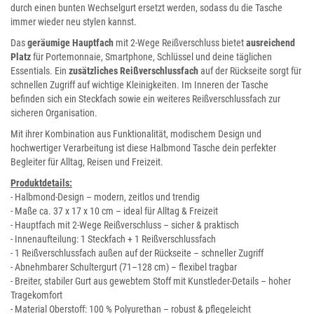
durch einen bunten Wechselgurt ersetzt werden, sodass du die Tasche
immer wieder neu stylen kannst.
Das
geräumige Hauptfach
mit 2-Wege Reißverschluss bietet
ausreichend
Platz
für Portemonnaie, Smartphone, Schlüssel und deine täglichen
Essentials. Ein
zusätzliches Reißverschlussfach
auf der Rückseite sorgt für
schnellen Zugriff auf wichtige Kleinigkeiten. Im Inneren der Tasche
befinden sich ein Steckfach sowie ein weiteres Reißverschlussfach zur
sicheren Organisation.
Mit ihrer Kombination aus Funktionalität, modischem Design und
hochwertiger Verarbeitung ist diese Halbmond Tasche dein perfekter
Begleiter für Alltag, Reisen und Freizeit.
Produktdetails:
- Halbmond-Design – modern, zeitlos und trendig
- Maße ca. 37 x 17 x 10 cm – ideal für Alltag & Freizeit
- Hauptfach mit 2-Wege Reißverschluss – sicher & praktisch
- Innenaufteilung: 1 Steckfach + 1 Reißverschlussfach
- 1 Reißverschlussfach außen auf der Rückseite – schneller Zugriff
- Abnehmbarer Schultergurt (71–128 cm) – flexibel tragbar
- Breiter, stabiler Gurt aus gewebtem Stoff mit Kunstleder-Details – hoher
Tragekomfort
- Material Oberstoff: 100 % Polyurethan – robust & pflegeleicht