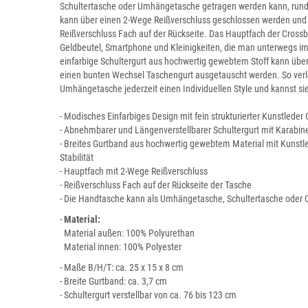
Schultertasche oder Umhängetasche getragen werden kann, rundet
kann über einen 2-Wege Reißverschluss geschlossen werden und b
Reißverschluss Fach auf der Rückseite. Das Hauptfach der Crossb
Geldbeutel, Smartphone und Kleinigkeiten, die man unterwegs im
einfarbige Schultergurt aus hochwertig gewebtem Stoff kann ü
einen bunten Wechsel Taschengurt ausgetauscht werden. So verl
Umhängetasche jederzeit einen Individuellen Style und kannst sie
- Modisches Einfarbiges Design mit fein strukturierter Kunstleder
- Abnehmbarer und Längenverstellbarer Schultergurt mit Karabi
- Breites Gurtband aus hochwertig gewebtem Material mit Kunst
Stabilität
- Hauptfach mit 2-Wege Reißverschluss
- Reißverschluss Fach auf der Rückseite der Tasche
- Die Handtasche kann als Umhängetasche, Schultertasche oder
-
Material:
Material außen: 100% Polyurethan
Material innen: 100% Polyester
- Maße B/H/T: ca. 25 x 15 x 8 cm
- Breite Gurtband: ca. 3,7 cm
- Schultergurt verstellbar von ca. 76 bis 123 cm