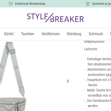
Kostenlose Rücksendung
Geschenk zu je
Halbmond 
22,99 €
Gürtel
Taschen
Geldbörsen
Kleidung
Schmuck
inkl.
Artikelnummer:
Lieferzeit:
Einfarbige Umhän
fein strukturiert
Abnehmbarer und 
austauschen geg
Hauptfach mit 2-
Tasche
Maße Tasche B/H/T
verstellbar von c
Die Handtasche k
werden