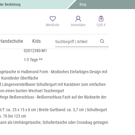
der Bestellung
Blog
0
Merkliste
Anmelden
0,00 €
Umhängetasche Uni
 MwSt., zzgl.
Handschuhe
Versand
Kids
02012380-M1
1-3 Tage **
getasche in Halbmond Form - Modisches Einfarbiges Design mit
er Kunstleder Oberfläche
Längenverstellbarer Schultergurt mit Karabiner zum einfachen
en einen bunten Wechsel Taschengurt
Wege Reißverschluss - Reißverschluss Fach auf der Rückseite der
: ca. 25 x 15 x 8 cm | Breite Gurtband: ca. 3,7 cm | Schultergurt
a. 76 bis 123 cm
ann als Umhängetasche, Schultertasche oder Crossbag getragen