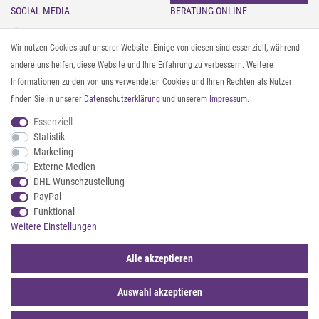
SOCIAL MEDIA
BERATUNG ONLINE
Instagram
Gürtel messen & kürzen
Wir nutzen Cookies auf unserer Website. Einige von diesen sind essenziell, während
Facebook
Sonnenbrillen & UV-Schutz
andere uns helfen, diese Website und Ihre Erfahrung zu verbessern. Weitere
Pinterest
Textilpflege
Informationen zu den von uns verwendeten Cookies und Ihren Rechten als Nutzer
Twitter
Textil- und Material-Guide
finden Sie in unserer
Daten­schutz­erklärung
und unserem
Impressum
.
Youtube
Geldbörse richtig organisieren
Threads
Pflegeanleitung für Caps
Essenziell
Statistik
Marketing
ZAHLUNG & VERSAND
Externe Medien
DHL Wunschzustellung
PayPal
Funktional
Weitere Einstellungen
Alle akzeptieren
Auswahl akzeptieren
© 2026 styleBREAKER | Alle Rechte vorbehalten. |
webshop by
*Sternchentexte und rechtliche Hinweise