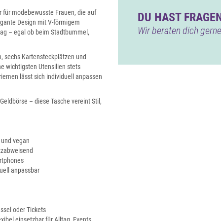
er für modebewusste Frauen, die auf
DU HAST FRAGEN
egante Design mit V-förmigem
Wir beraten dich gerne
lltag – egal ob beim Stadtbummel,
, sechs Kartensteckplätzen und
e wichtigsten Utensilien stets
riemen lässt sich individuell anpassen
eldbörse – diese Tasche vereint Stil,
t und vegan
utzabweisend
artphones
uell anpassbar
ssel oder Tickets
ibel einsetzbar für Alltag, Events