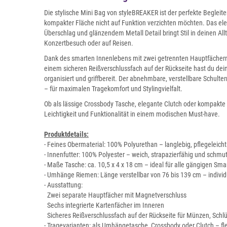
Die stylische Mini Bag von styleBREAKER ist der perfekte Begleit
kompakter Fläche nicht auf Funktion verzichten möchten. Das el
Überschlag und glänzendem Metall Detail bringt Stil in deinen A
Konzertbesuch oder auf Reisen.
Dank des smarten Innenlebens mit zwei getrennten Hauptfächern
einem sicheren Reißverschlussfach auf der Rückseite hast du dein
organisiert und griffbereit. Der abnehmbare, verstellbare Schulter
– für maximalen Tragekomfort und Stylingvielfalt.
Ob als lässige Crossbody Tasche, elegante Clutch oder kompakte G
Leichtigkeit und Funktionalität in einem modischen Must-have.
Produktdetails:
- Feines Obermaterial: 100% Polyurethan – langlebig, pflegeleich
- Innenfutter: 100% Polyester – weich, strapazierfähig und schm
- Maße Tasche: ca. 10,5 x 4 x 18 cm – ideal für alle gängigen Sm
- Umhänge Riemen: Länge verstellbar von 76 bis 139 cm – individ
- Ausstattung:
Zwei separate Hauptfächer mit Magnetverschluss
Sechs integrierte Kartenfächer im Inneren
Sicheres Reißverschlussfach auf der Rückseite für Münzen, Schlü
- Tragevarianten: als Umhängetasche, Crossbody oder Clutch – flex