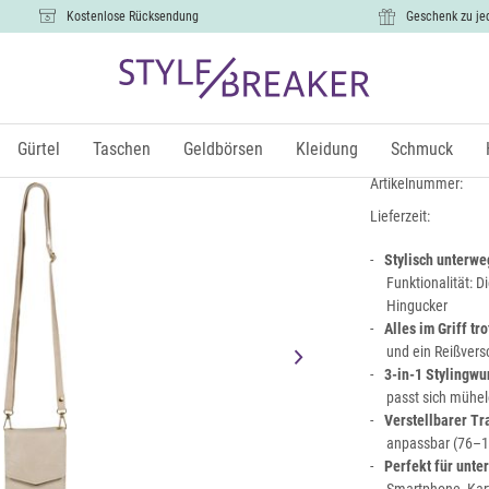
Kostenlose Rücksendung
Geschenk zu je
Mini Hand
14,99 €
Gürtel
Taschen
Geldbörsen
Kleidung
Schmuck
inkl.
Artikelnummer:
Lieferzeit:
Stylisch unterwe
Funktionalität: 
Hingucker
Alles im Griff t
und ein Reißvers
3-in-1 Stylingwu
passt sich mühe
Verstellbarer T
anpassbar (76–1
Perfekt für unte