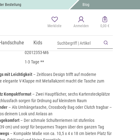
der Bestellung
Blog
0
Merkliste
Anmelden
0,00 €
y Umhängetasche
 MwSt., zzgl.
Handschuhe
Versand
Kids
02012353-M6
1-3 Tage **
gs mit Leichtigkeit
– Zeitloses Design trifft auf moderne
Die elegante V-Klappe mit Metallakzent macht die Tasche zum
rotz Kompaktformat
– Zwei Hauptfächer, sechs Kartensteckplätze
chlussfach sorgen für Ordnung auf kleinstem Raum
nder
– Als Umhängetasche, Crossbody Bag oder Clutch tragbar –
los deinem Look und Anlass an
ragekomfort
– Der schmale Schulterriemen ist stufenlos
39 cm) und sorgt für bequemes Tragen über den ganzen Tag
rwegs
– Kompakte Maße von ca. 10,5 x 4 x 18 cm bieten Platz für