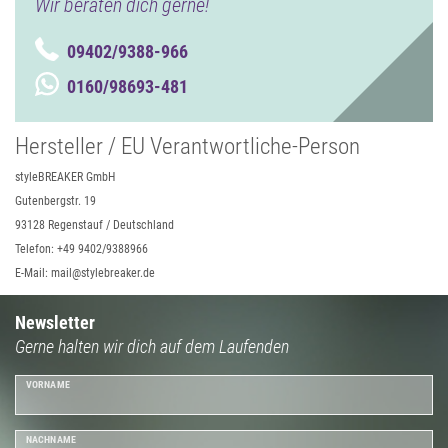
Wir beraten dich gerne!
09402/9388-966
0160/98693-481
Hersteller / EU Verantwortliche-Person
styleBREAKER GmbH
Gutenbergstr. 19
93128 Regenstauf / Deutschland
Telefon: +49 9402/9388966
E-Mail: mail@stylebreaker.de
Newsletter
Gerne halten wir dich auf dem Laufenden
VORNAME
NACHNAME