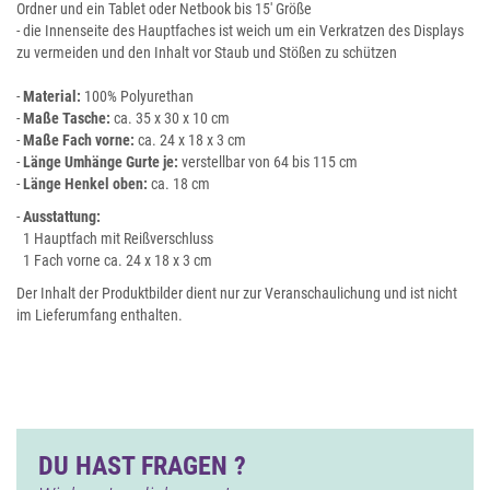
Ordner und ein Tablet oder Netbook bis 15' Größe
- die Innenseite des Hauptfaches ist weich um ein Verkratzen des Displays
zu vermeiden und den Inhalt vor Staub und Stößen zu schützen
-
Material:
100% Polyurethan
-
Maße Tasche:
ca. 35 x 30 x 10 cm
-
Maße Fach vorne:
ca. 24 x 18 x 3 cm
-
Länge Umhänge Gurte je:
verstellbar von 64 bis 115 cm
-
Länge Henkel oben:
ca. 18 cm
-
Ausstattung:
1 Hauptfach mit Reißverschluss
1 Fach vorne ca. 24 x 18 x 3 cm
Der Inhalt der Produktbilder dient nur zur Veranschaulichung und ist nicht
im Lieferumfang enthalten.
DU HAST FRAGEN ?