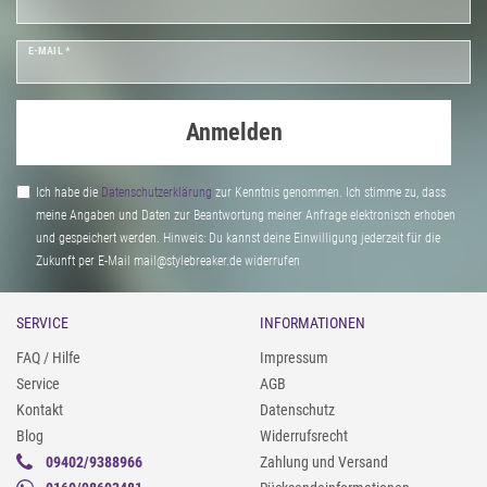
E-MAIL *
Anmelden
Ich habe die
Daten­schutz­erklärung
zur Kenntnis genommen. Ich stimme zu, dass
meine Angaben und Daten zur Beantwortung meiner Anfrage elektronisch erhoben
und gespeichert werden. Hinweis: Du kannst deine Einwilligung jederzeit für die
Zukunft per E-Mail mail@stylebreaker.de widerrufen
SERVICE
INFORMATIONEN
FAQ / Hilfe
Impressum
Service
AGB
Kontakt
Datenschutz
Blog
Widerrufsrecht
09402/9388966
Zahlung und Versand