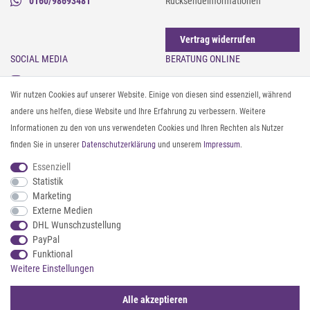
0160/98693481
Rücksendeinformationen
Vertrag widerrufen
SOCIAL MEDIA
BERATUNG ONLINE
Instagram
Gürtel messen & kürzen
Wir nutzen Cookies auf unserer Website. Einige von diesen sind essenziell, während
Facebook
Sonnenbrillen & UV-Schutz
andere uns helfen, diese Website und Ihre Erfahrung zu verbessern. Weitere
Pinterest
Textilpflege
Informationen zu den von uns verwendeten Cookies und Ihren Rechten als Nutzer
Twitter
Textil- und Material-Guide
finden Sie in unserer
Daten­schutz­erklärung
und unserem
Impressum
.
Youtube
Geldbörse richtig organisieren
Threads
Pflegeanleitung für Caps
Essenziell
Statistik
Marketing
ZAHLUNG & VERSAND
Externe Medien
DHL Wunschzustellung
PayPal
Funktional
Weitere Einstellungen
Alle akzeptieren