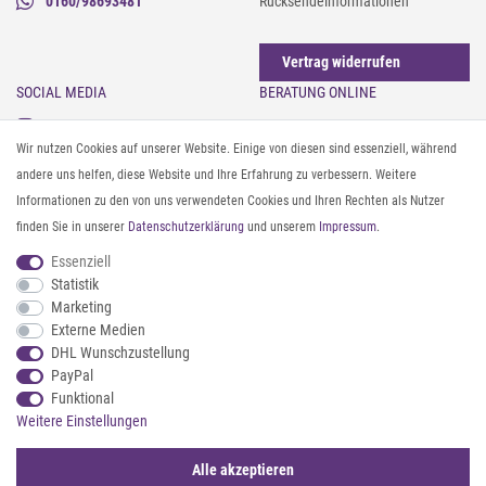
0160/98693481
Rücksendeinformationen
Vertrag widerrufen
SOCIAL MEDIA
BERATUNG ONLINE
Instagram
Gürtel messen & kürzen
Wir nutzen Cookies auf unserer Website. Einige von diesen sind essenziell, während
Facebook
Sonnenbrillen & UV-Schutz
andere uns helfen, diese Website und Ihre Erfahrung zu verbessern. Weitere
Pinterest
Textilpflege
Informationen zu den von uns verwendeten Cookies und Ihren Rechten als Nutzer
Twitter
Textil- und Material-Guide
finden Sie in unserer
Daten­schutz­erklärung
und unserem
Impressum
.
Youtube
Geldbörse richtig organisieren
Threads
Pflegeanleitung für Caps
Essenziell
Statistik
Marketing
ZAHLUNG & VERSAND
Externe Medien
DHL Wunschzustellung
PayPal
Funktional
Weitere Einstellungen
Alle akzeptieren