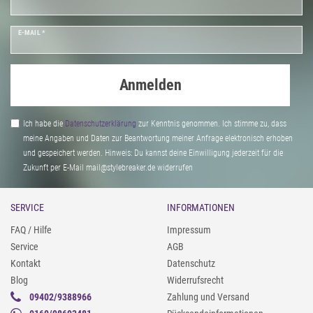
E-MAIL *
Anmelden
Ich habe die
Daten­schutz­erklärung
zur Kenntnis genommen. Ich stimme zu, dass
meine Angaben und Daten zur Beantwortung meiner Anfrage elektronisch erhoben
und gespeichert werden. Hinweis: Du kannst deine Einwilligung jederzeit für die
Zukunft per E-Mail mail@stylebreaker.de widerrufen
SERVICE
INFORMATIONEN
FAQ / Hilfe
Impressum
Service
AGB
Kontakt
Datenschutz
Blog
Widerrufsrecht
09402/9388966
Zahlung und Versand