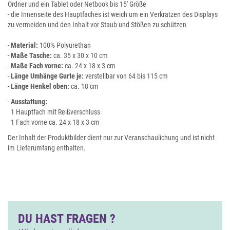
Ordner und ein Tablet oder Netbook bis 15' Größe
- die Innenseite des Hauptfaches ist weich um ein Verkratzen des Displays
zu vermeiden und den Inhalt vor Staub und Stößen zu schützen
-
Material:
100% Polyurethan
-
Maße Tasche:
ca. 35 x 30 x 10 cm
-
Maße Fach vorne:
ca. 24 x 18 x 3 cm
-
Länge Umhänge Gurte je:
verstellbar von 64 bis 115 cm
-
Länge Henkel oben:
ca. 18 cm
-
Ausstattung:
1 Hauptfach mit Reißverschluss
1 Fach vorne ca. 24 x 18 x 3 cm
Der Inhalt der Produktbilder dient nur zur Veranschaulichung und ist nicht
im Lieferumfang enthalten.
DU HAST FRAGEN ?