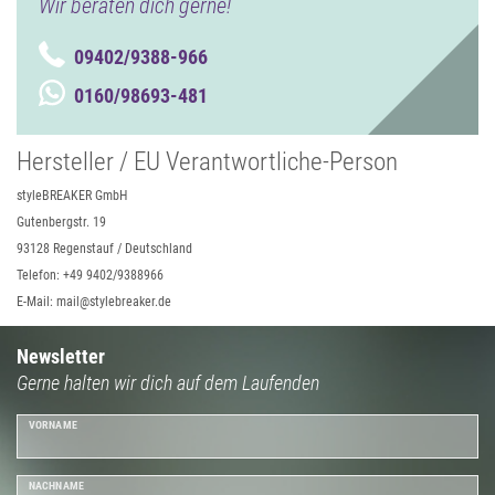
Wir beraten dich gerne!
09402/9388-966
0160/98693-481
Hersteller / EU Verantwortliche-Person
styleBREAKER GmbH
Gutenbergstr. 19
93128 Regenstauf / Deutschland
Telefon: +49 9402/9388966
E-Mail: mail@stylebreaker.de
Newsletter
Gerne halten wir dich auf dem Laufenden
VORNAME
NACHNAME