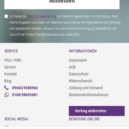
Anmelden
Ich habe die
Daten­schutz­erklärung
zur Kenntnis genommen. Ich stimme zu, dass
meine Angaben und Daten zur Beantwortung meiner Anfrage elektronisch erhoben
und gespeichert werden. Hinweis: Du kannst deine Einwilligung jederzeit für die
Zukunft per E-Mail mail@stylebreaker.de widerrufen
SERVICE
INFORMATIONEN
FAQ / Hilfe
Impressum
Service
AGB
Kontakt
Datenschutz
Blog
Widerrufsrecht
09402/9388966
Zahlung und Versand
0160/98693481
Rücksendeinformationen
Vertrag widerrufen
SOCIAL MEDIA
BERATUNG ONLINE
Instagram
Gürtel messen & kürzen