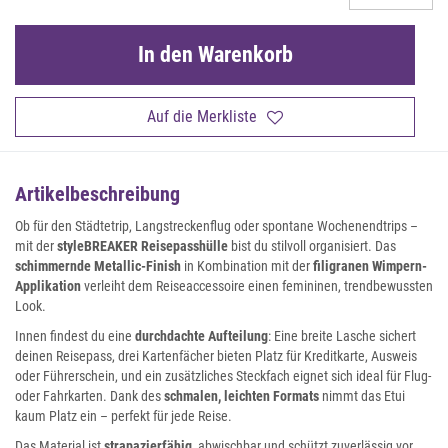
In den Warenkorb
Auf die Merkliste
Artikelbeschreibung
Ob für den Städtetrip, Langstreckenflug oder spontane Wochenendtrips –
mit der
styleBREAKER Reisepasshülle
bist du stilvoll organisiert. Das
schimmernde Metallic-Finish
in Kombination mit der
filigranen Wimpern-
Applikation
verleiht dem Reiseaccessoire einen femininen, trendbewussten
Look.
Innen findest du eine
durchdachte Aufteilung
: Eine breite Lasche sichert
deinen Reisepass, drei Kartenfächer bieten Platz für Kreditkarte, Ausweis
oder Führerschein, und ein zusätzliches Steckfach eignet sich ideal für Flug-
oder Fahrkarten. Dank des
schmalen, leichten Formats
nimmt das Etui
kaum Platz ein – perfekt für jede Reise.
Das Material ist
strapazierfähig
, abwischbar und schützt zuverlässig vor