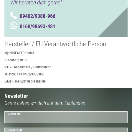
Wir beraten dich gerne!
09402/9388-966
0160/98693-481
Hersteller / EU Verantwortliche-Person
styleBREAKER GmbH
Gutenbergstr. 19
93128 Regenstauf / Deutschland
Telefon: +49 9402/9388966
E-Mail: mail@stylebreaker.de
Newsletter
Gerne halten wir dich auf dem Laufenden
VORNAME
NACHNAME