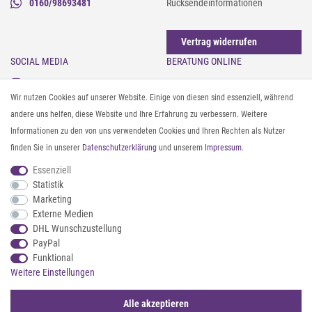
0160/98693481
Rücksendeinformationen
Vertrag widerrufen
SOCIAL MEDIA
BERATUNG ONLINE
Instagram
Gürtel messen & kürzen
Wir nutzen Cookies auf unserer Website. Einige von diesen sind essenziell, während
Facebook
Sonnenbrillen & UV-Schutz
andere uns helfen, diese Website und Ihre Erfahrung zu verbessern. Weitere
Pinterest
Textilpflege
Informationen zu den von uns verwendeten Cookies und Ihren Rechten als Nutzer
Twitter
Textil- und Material-Guide
finden Sie in unserer
Daten­schutz­erklärung
und unserem
Impressum
.
Youtube
Geldbörse richtig organisieren
Threads
Pflegeanleitung für Caps
Essenziell
Statistik
Marketing
ZAHLUNG & VERSAND
Externe Medien
DHL Wunschzustellung
PayPal
Funktional
Weitere Einstellungen
Alle akzeptieren