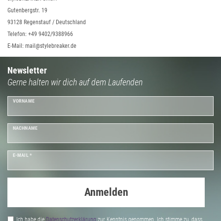
Gutenbergstr. 19
93128 Regenstauf / Deutschland
Telefon: +49 9402/9388966
E-Mail: mail@stylebreaker.de
Newsletter
Gerne halten wir dich auf dem Laufenden
VORNAME
NACHNAME
E-MAIL *
Anmelden
Ich habe die
Daten­schutz­erklärung
zur Kenntnis genommen. Ich stimme zu, dass