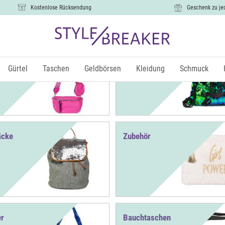
Kostenlose Rücksendung
Geschenk zu je
n Sets
Turnbeutel
Gürtel
Taschen
Geldbörsen
Kleidung
Schmuck
äcke
Zubehör
r
Bauchtaschen