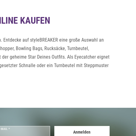
NLINE KAUFEN
den. Entdecke auf styleBREAKER eine große Auswahl an
hopper, Bowling Bags, Rucksäcke, Turnbeutel,
 der geheime Star Deines Outfits. Als Eyecatcher eignet
gesetzter Schnalle oder ein Turnbeutel mit Steppmuster
 Events – zum Beispiel beim Shoppen in der Stadt,
 Stadt.
-MAIL *
Anmelden