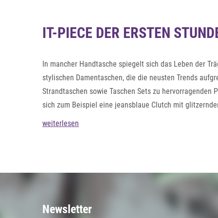
IT-PIECE DER ERSTEN STUN
In mancher Handtasche spiegelt sich das Leben der Träg
stylischen Damentaschen, die die neusten Trends aufgr
Strandtaschen sowie Taschen Sets zu hervorragenden Pre
sich zum Beispiel eine jeansblaue Clutch mit glitzernd
im Metallic-Look. Taschen für Frauen von styleBREAKER
weiterlesen
beim Badeausflug an den See, als Hochzeitsgast zu eine
Newsletter