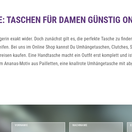
DE: TASCHEN FÜR DAMEN GÜNSTIG O
erin exakt wider. Doch zunächst gilt es, die perfekte Tasche zu fin
eifen. Bei uns im Online Shop kannst Du Umhängetaschen, Clutches, S
isen kaufen. Eine Handtasche macht ein Outfit erst komplett und ist
em Ananas-Motiv aus Pailletten, eine knallrote Umhängetasche mit ab
 sind ultramodern und begleiten Dich bei verschiedenen Anlässen und
r feierlichen Trauung und bei wichtigen Meetings in den Hotspots der
VORNAME
NACHNAME
E