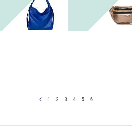
OK
1
2
3
4
5
6