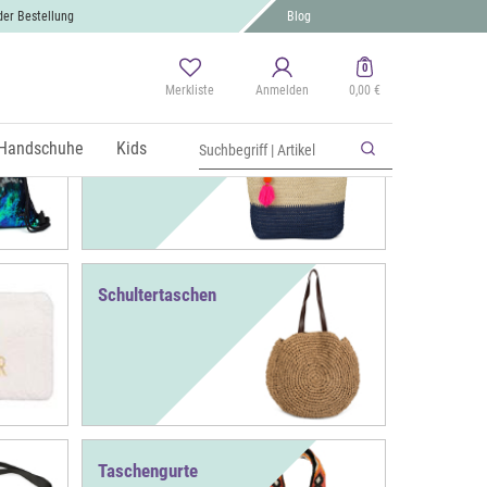
der Bestellung
Blog
0
Merkliste
Anmelden
0,00 €
Strandtaschen
Handschuhe
Kids
Schultertaschen
Taschengurte